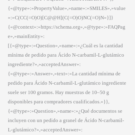
{«@type»:»PropertyValue»,»name»:»SMILES»,»value
»:»C(CC(=O)O)[C@@H](C(=O)O)NC(=O)N»}]}
{«@context»:»https://schema.org»,»@type»:»FAQPag
e»,»mainEntity»:
[{«@type»:»Question»,»name»:»¿Cuál es la cantidad
mínima de pedido para Ácido N-carbamil-L-glutámico
ingrediente?»,»acceptedAnswer»:
{«@type»:»Answer»,»text»:»La cantidad mínima de
pedido para Ácido N-carbamil-L-glutámico ingrediente
suele ser 100 gramos. Hay muestras de 10–50 g
disponibles para compradores cualificados.»}},
{«@type»:»Question»,»name»:»¿Qué documentos se
incluyen con un pedido a granel de Ácido N-carbamil-
L-glutámico?»,»acceptedAnswer»: