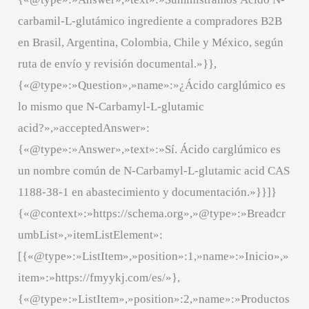
carbamil-L-glutámico ingrediente a compradores B2B
en Brasil, Argentina, Colombia, Chile y México, según
ruta de envío y revisión documental.»}},
{«@type»:»Question»,»name»:»¿Ácido carglúmico es
lo mismo que N-Carbamyl-L-glutamic
acid?»,»acceptedAnswer»:
{«@type»:»Answer»,»text»:»Sí. Ácido carglúmico es
un nombre común de N-Carbamyl-L-glutamic acid CAS
1188-38-1 en abastecimiento y documentación.»}}]}
{«@context»:»https://schema.org»,»@type»:»Breadcr
umbList»,»itemListElement»:
[{«@type»:»ListItem»,»position»:1,»name»:»Inicio»,»
item»:»https://fmyykj.com/es/»},
{«@type»:»ListItem»,»position»:2,»name»:»Productos