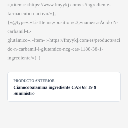
»,»item»:»https://www.fmyykj.com/es/ingrediente-
farmaceutico-activo/»},
{«@type»:»ListItem»,»position»:3,»name»:»Ácido N-
carbamil-L-
glutámico»,»item»:»https://fmyykj.com/es/products/aci
do-n-carbamil-l-glutamico-ncg-cas-1188-38-1-
ingrediente/»}]}
PRODUCTO ANTERIOR
Cianocobalamina ingrediente CAS 68-19-9 |
Suministro