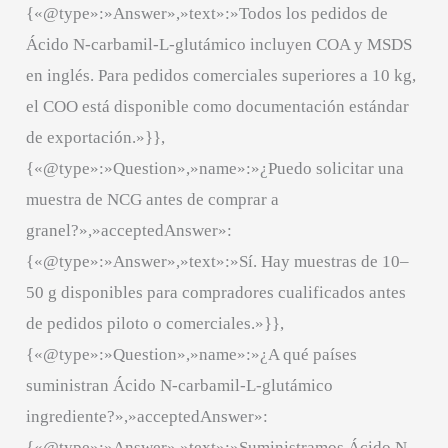
{«@type»:»Answer»,»text»:»Todos los pedidos de
Ácido N-carbamil-L-glutámico incluyen COA y MSDS
en inglés. Para pedidos comerciales superiores a 10 kg,
el COO está disponible como documentación estándar
de exportación.»}},
{«@type»:»Question»,»name»:»¿Puedo solicitar una
muestra de NCG antes de comprar a
granel?»,»acceptedAnswer»:
{«@type»:»Answer»,»text»:»Sí. Hay muestras de 10–
50 g disponibles para compradores cualificados antes
de pedidos piloto o comerciales.»}},
{«@type»:»Question»,»name»:»¿A qué países
suministran Ácido N-carbamil-L-glutámico
ingrediente?»,»acceptedAnswer»:
{«@type»:»Answer»,»text»:»Suministramos Ácido N-