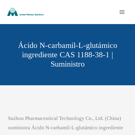
Ir
al
contenido
Ácido N-carbamil-L-glutámico
ingrediente CAS 1188-38-1 |
Suministro
Suzhou Pharmaceutical Technology Co., Ltd. (China)
suministra Ácido N-carbamil-L-glutámico ingrediente