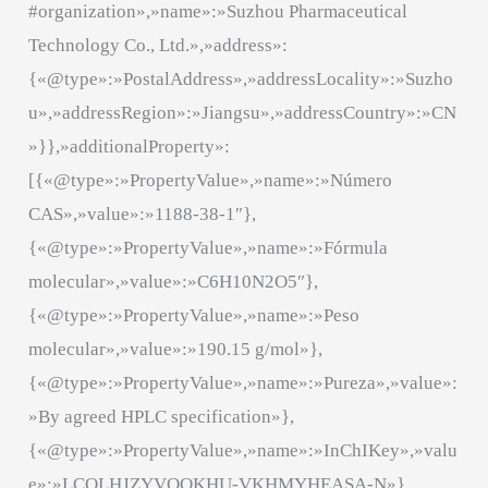
#organization»,»name»:»Suzhou Pharmaceutical
Technology Co., Ltd.»,»address»:
{«@type»:»PostalAddress»,»addressLocality»:»Suzho
u»,»addressRegion»:»Jiangsu»,»addressCountry»:»CN
»}},»additionalProperty»:
[{«@type»:»PropertyValue»,»name»:»Número
CAS»,»value»:»1188-38-1″},
{«@type»:»PropertyValue»,»name»:»Fórmula
molecular»,»value»:»C6H10N2O5″},
{«@type»:»PropertyValue»,»name»:»Peso
molecular»,»value»:»190.15 g/mol»},
{«@type»:»PropertyValue»,»name»:»Pureza»,»value»:
»By agreed HPLC specification»},
{«@type»:»PropertyValue»,»name»:»InChIKey»,»valu
e»:»LCQLHJZYVOQKHU-VKHMYHEASA-N»},