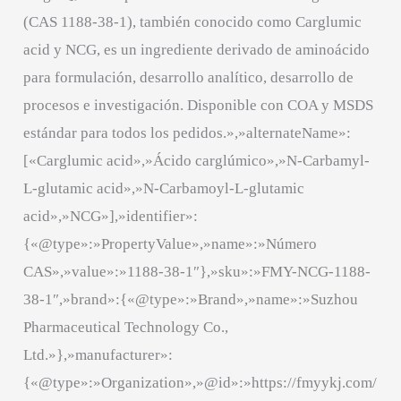
(CAS 1188-38-1), también conocido como Carglumic
acid y NCG, es un ingrediente derivado de aminoácido
para formulación, desarrollo analítico, desarrollo de
procesos e investigación. Disponible con COA y MSDS
estándar para todos los pedidos.»,»alternateName»:
[«Carglumic acid»,»Ácido carglúmico»,»N-Carbamyl-
L-glutamic acid»,»N-Carbamoyl-L-glutamic
acid»,»NCG»],»identifier»:
{«@type»:»PropertyValue»,»name»:»Número
CAS»,»value»:»1188-38-1″},»sku»:»FMY-NCG-1188-
38-1″,»brand»:{«@type»:»Brand»,»name»:»Suzhou
Pharmaceutical Technology Co.,
Ltd.»},»manufacturer»:
{«@type»:»Organization»,»@id»:»https://fmyykj.com/