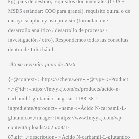
kg), país de destino, requisitos documentales (COA +
MSDS estándar; COO para granel), requisito quiral o de
ensayo si aplica y uso previsto (formulación /
desarrollo analítico / desarrollo de procesos /
investigación / otro). Respondemos todas las consultas
dentro de 1 día hábil.
Última revisión: junio de 2026
{«@context»:»https://schema.org»,»@type»:»Product
»,»@id»:»https://fmyykj.com/es/products/acido-n-
carbamil-l-glutamico-ncg-cas-1188-38-1-
ingrediente/#product»,»name»:»Ácido N-carbamil-L-
glutámico»,»image»:[«https://www.fmyykj.com/wp-
content/uploads/2025/08/1-
87.gif»],»description»:»Ácido N-carbamil-L-glutámico