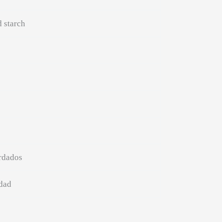
d starch
ordados
edad