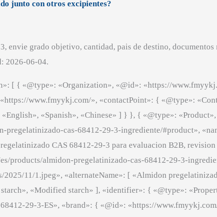
do junto con otros excipientes?
, envie grado objetivo, cantidad, pais de destino, documentos
: 2026-06-04.
h»: [ { «@type»: «Organization», «@id»: «https://www.fmyyk
: «https://www.fmyykj.com/», «contactPoint»: { «@type»: «Cont
«English», «Spanish», «Chinese» ] } }, { «@type»: «Product»
n-pregelatinizado-cas-68412-29-3-ingrediente/#product», «n
pregelatinizado CAS 68412-29-3 para evaluacion B2B, revision
/es/products/almidon-pregelatinizado-cas-68412-29-3-ingredie
2025/11/1.jpeg», «alternateName»: [ «Almidon pregelatinizado»
e starch», «Modified starch» ], «identifier»: { «@type»: «Prop
12-29-3-ES», «brand»: { «@id»: «https://www.fmyykj.com/#