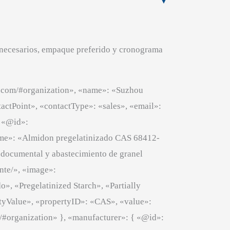
 necesarios, empaque preferido y cronograma
j.com/#organization», «name»: «Suzhou
actPoint», «contactType»: «sales», «email»:
, «@id»:
ame»: «Almidon pregelatinizado CAS 68412-
 documental y abastecimiento de granel
nte/», «image»:
, «Pregelatinized Starch», «Partially
ertyValue», «propertyID»: «CAS», «value»:
organization» }, «manufacturer»: { «@id»: