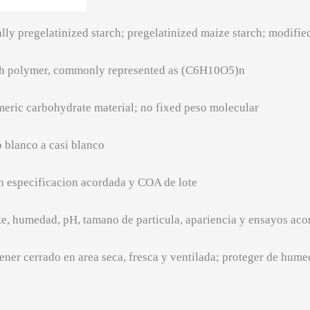
ally pregelatinized starch; pregelatinized maize starch; modifie
ch polymer, commonly represented as (C6H10O5)n
eric carbohydrate material; no fixed peso molecular
 blanco a casi blanco
 especificacion acordada y COA de lote
e, humedad, pH, tamano de particula, apariencia y ensayos ac
ner cerrado en area seca, fresca y ventilada; proteger de hum