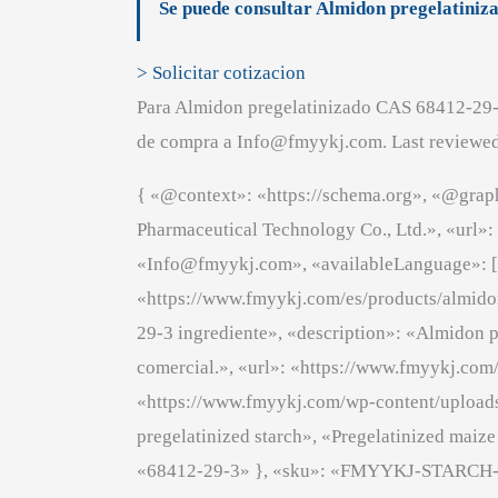
Se puede consultar Almidon pregelatiniza
> Solicitar cotizacion
Para Almidon pregelatinizado CAS 68412-29-3
de compra a Info@fmyykj.com. Last reviewed
{ «@context»: «https://schema.org», «@grap
Pharmaceutical Technology Co., Ltd.», «url»
«Info@fmyykj.com», «availableLanguage»: [ 
«https://www.fmyykj.com/es/products/almido
29-3 ingrediente», «description»: «Almidon 
comercial.», «url»: «https://www.fmyykj.com
«https://www.fmyykj.com/wp-content/uploads/
pregelatinized starch», «Pregelatinized maiz
«68412-29-3» }, «sku»: «FMYYKJ-STARCH-684