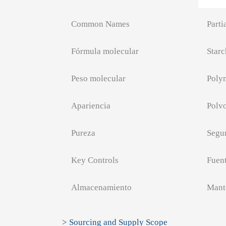
Common Names
Parti
Fórmula molecular
Star
Peso molecular
Polym
Apariencia
Polvo
Pureza
Segun
Key Controls
Fuent
Almacenamiento
Mante
> Sourcing and Supply Scope