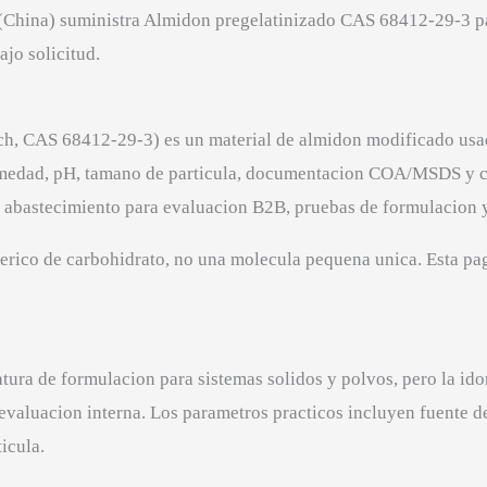
 (China) suministra Almidon pregelatinizado CAS 68412-29-3 
jo solicitud.
rch, CAS 68412-29-3) es un material de almidon modificado usa
humedad, pH, tamano de particula, documentacion COA/MSDS y 
l abastecimiento para evaluacion B2B, pruebas de formulacion 
erico de carbohidrato, no una molecula pequena unica. Esta pag
ratura de formulacion para sistemas solidos y polvos, pero la id
 evaluacion interna. Los parametros practicos incluyen fuente d
icula.