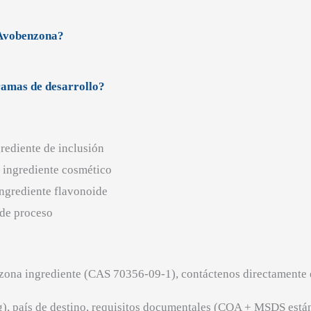
 Avobenzona?
ramas de desarrollo?
ediente de inclusión
ingrediente cosmético
grediente flavonoide
de proceso
enzona ingrediente (CAS 70356-09-1), contáctenos directamente
kg), país de destino, requisitos documentales (COA + MSDS está