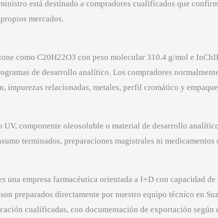
ministro está destinado a compradores cualificados que confirm
 propios mercados.
benzone como C20H22O3 con peso molecular 310.4 g/mol 
ogramas de desarrollo analítico. Los compradores normalmente 
ón, impurezas relacionadas, metales, perfil cromático y empaque
tro UV, componente oleosoluble o material de desarrollo analít
onsumo terminados, preparaciones magistrales ni medicamentos 
es una empresa farmacéutica orientada a I+D con capacidad de 
) son preparados directamente por nuestro equipo técnico en Su
icación cualificadas, con documentación de exportación según e