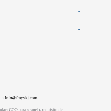
 en
Info@fmyykj.com
.
ndar; COO para granel), requisito de