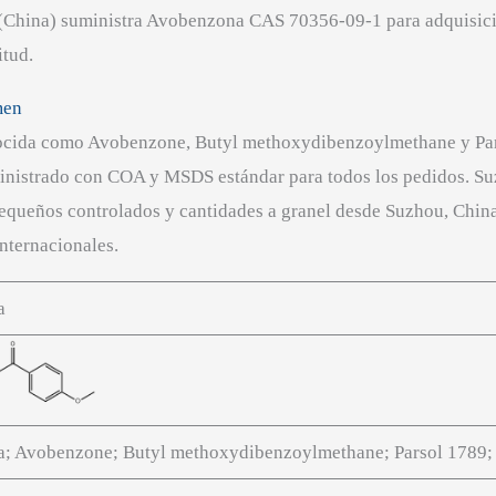
. (China) suministra Avobenzona CAS 70356-09-1 para adquis
itud.
men
ida como Avobenzone, Butyl methoxydibenzoylmethane y Parso
ministrado con COA y MSDS estándar para todos los pedidos. S
equeños controlados y cantidades a granel desde Suzhou, China
nternacionales.
a
; Avobenzone; Butyl methoxydibenzoylmethane; Parsol 1789