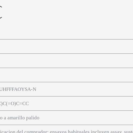
UHFFFAOYSA-N
)C(=O)C=CC
o a amarillo palido
icacion del comprador; ensayos habituales incluyen assay, sust