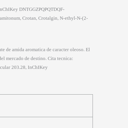
.28, InChIKey DNTGGZPQPQTDQF-
onum, Crotan, Crotalgin, N-ethyl-N-(2-
te de amida aromatica de caracter oleoso. El
el mercado de destino. Cita tecnica:
cular 203.28, InChIKey