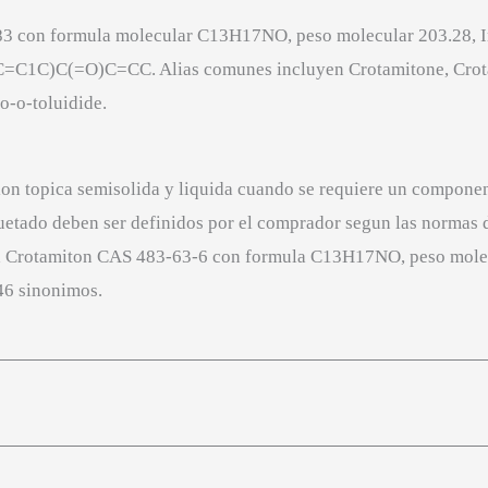
2883 con formula molecular C13H17NO, peso molecular 203
C(=O)C=CC. Alias comunes incluyen Crotamitone, Crotamit
-o-toluidide.
ion topica semisolida y liquida cuando se requiere un componen
quetado deben ser definidos por el comprador segun las normas d
ta Crotamiton CAS 483-63-6 con formula C13H17NO, peso mole
 sinonimos.