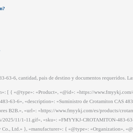
an?
?
3-63-6, cantidad, pais de destino y documentos requeridos. La
h»: [ { «@type»: «Product», «@id»: «https://www.fmyykj.com/
483-63-6», «description»: «Suministro de Crotamiton CAS 48
es B2B.», «url»: «https://www.fmyykj.com/es/products/crotam
ds/2025/11/1-11.gif», «sku»: «FMYYKJ-CROTAMITON-483-63-
Co., Ltd.» }, «manufacturer»: { «@type»: «Organization», «@