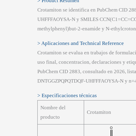
> Product Resumen
Crotamiton se identifica en PubChem CID 
UHFFFAOYSA-N y SMILES CCN(C1=CC=CC=C1C)
methylphenyl)but-2-enamide y N-ethylcrotono
> Aplicaciones and Technical Reference
Crotamiton se evalua en trabajos de formulac
uso final, concentracion, declaraciones y eti
PubChem CID 2883, consultado en 2026, lis
DNTGGZPQPQTDQF-UHFFFAOYSA-N y n=46
> Especificaciones técnicas
Nombre del
Crotamiton
producto