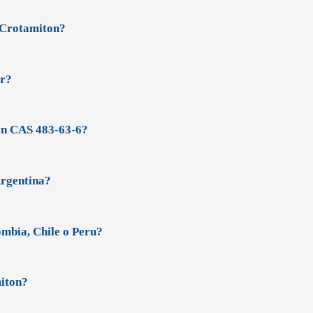
 Crotamiton?
ar?
on CAS 483-63-6?
Argentina?
mbia, Chile o Peru?
miton?