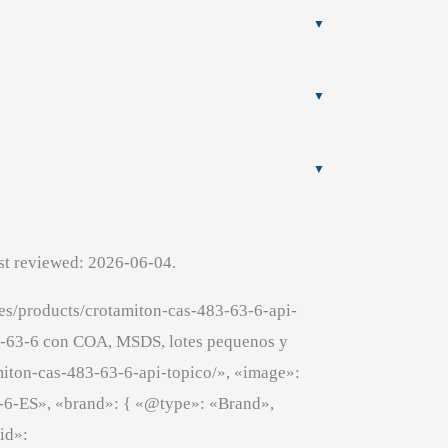
st reviewed: 2026-06-04.
es/products/crotamiton-cas-483-63-6-api-
3-63-6 con COA, MSDS, lotes pequenos y
iton-cas-483-63-6-api-topico/», «image»:
6-ES», «brand»: { «@type»: «Brand»,
id»: