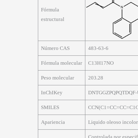
Fórmula
estructural
Número CAS
483-63-6
Fórmula molecular
C13H17NO
Peso molecular
203.28
InChIKey
DNTGGZPQPQTDQF-
SMILES
CCN(C1=CC=CC=C1C
Apariencia
Liquido oleoso incolor
Controlada por especif