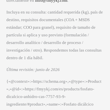
directamente en
Info@fmyykj.com
.
Incluya en su consulta: cantidad requerida (kg), país de
destino, requisitos documentales (COA + MSDS
estándar; COO para granel), requisito de tamaño de
partícula si aplica y uso previsto (formulación /
desarrollo analítico / desarrollo de proceso /
investigación / otro). Respondemos todas las consultas
dentro de 1 día hábil.
Última revisión: junio de 2026
{«@context»:»https://schema.org»,»@type»:»Product
»,»@id»:»https://fmyykj.com/es/products/fosfato-
dicalcico-anhidro-cas-7757-93-9-
ingrediente/#product»,»name»:»Fosfato dicálcico