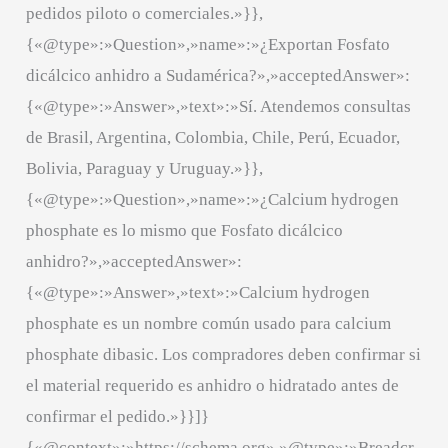
pedidos piloto o comerciales.»}},
{«@type»:»Question»,»name»:»¿Exportan Fosfato
dicálcico anhidro a Sudamérica?»,»acceptedAnswer»:
{«@type»:»Answer»,»text»:»Sí. Atendemos consultas
de Brasil, Argentina, Colombia, Chile, Perú, Ecuador,
Bolivia, Paraguay y Uruguay.»}},
{«@type»:»Question»,»name»:»¿Calcium hydrogen
phosphate es lo mismo que Fosfato dicálcico
anhidro?»,»acceptedAnswer»:
{«@type»:»Answer»,»text»:»Calcium hydrogen
phosphate es un nombre común usado para calcium
phosphate dibasic. Los compradores deben confirmar si
el material requerido es anhidro o hidratado antes de
confirmar el pedido.»}}]}
{«@context»:»https://schema.org»,»@type»:»Breadcr