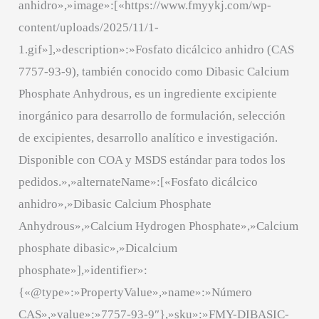
anhidro»,»image»:[«https://www.fmyykj.com/wp-
content/uploads/2025/11/1-
1.gif»],»description»:»Fosfato dicálcico anhidro (CAS
7757-93-9), también conocido como Dibasic Calcium
Phosphate Anhydrous, es un ingrediente excipiente
inorgánico para desarrollo de formulación, selección
de excipientes, desarrollo analítico e investigación.
Disponible con COA y MSDS estándar para todos los
pedidos.»,»alternateName»:[«Fosfato dicálcico
anhidro»,»Dibasic Calcium Phosphate
Anhydrous»,»Calcium Hydrogen Phosphate»,»Calcium
phosphate dibasic»,»Dicalcium
phosphate»],»identifier»:
{«@type»:»PropertyValue»,»name»:»Número
CAS»,»value»:»7757-93-9″},»sku»:»FMY-DIBASIC-