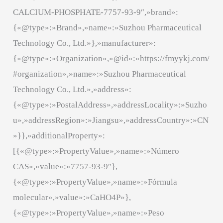
CALCIUM-PHOSPHATE-7757-93-9″,»brand»:
{«@type»:»Brand»,»name»:»Suzhou Pharmaceutical
Technology Co., Ltd.»},»manufacturer»:
{«@type»:»Organization»,»@id»:»https://fmyykj.com/
#organization»,»name»:»Suzhou Pharmaceutical
Technology Co., Ltd.»,»address»:
{«@type»:»PostalAddress»,»addressLocality»:»Suzho
u»,»addressRegion»:»Jiangsu»,»addressCountry»:»CN
»}},»additionalProperty»:
[{«@type»:»PropertyValue»,»name»:»Número
CAS»,»value»:»7757-93-9″},
{«@type»:»PropertyValue»,»name»:»Fórmula
molecular»,»value»:»CaHO4P»},
{«@type»:»PropertyValue»,»name»:»Peso