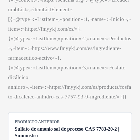
umbList»,»itemListElement»:
[{«@type»:»ListItem»,»position»:1,»name»:»Inicio»,»
item»:»https://fmyykj.com/es/»},
{«@type»:»ListItem»,»position»:2,»name»:»Productos
»,»item»:»https://www.fmyykj.com/es/ingrediente-
farmaceutico-activo/»},
{«@type»:»ListItem»,»position»:3,»name»:»Fosfato
dicálcico
anhidro»,»item»:»https://fmyykj.com/es/products/fosfa
to-dicalcico-anhidro-cas-7757-93-9-ingrediente/»}]}
PRODUCTO ANTERIOR
Sulfato de amonio sal de proceso CAS 7783-20-2 |
Suministro