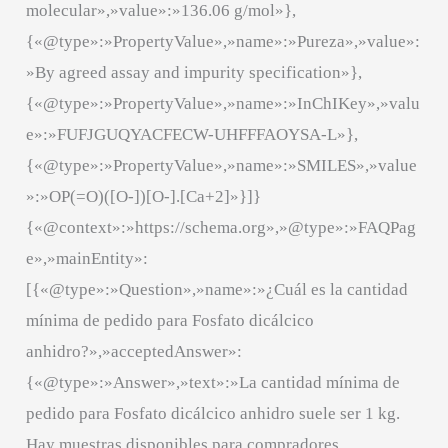
molecular»,»value»:»136.06 g/mol»},
{«@type»:»PropertyValue»,»name»:»Pureza»,»value»:
»By agreed assay and impurity specification»},
{«@type»:»PropertyValue»,»name»:»InChIKey»,»valu
e»:»FUFJGUQYACFECW-UHFFFAOYSA-L»},
{«@type»:»PropertyValue»,»name»:»SMILES»,»value
»:»OP(=O)([O-])[O-].[Ca+2]»}]}
{«@context»:»https://schema.org»,»@type»:»FAQPag
e»,»mainEntity»:
[{«@type»:»Question»,»name»:»¿Cuál es la cantidad
mínima de pedido para Fosfato dicálcico
anhidro?»,»acceptedAnswer»:
{«@type»:»Answer»,»text»:»La cantidad mínima de
pedido para Fosfato dicálcico anhidro suele ser 1 kg.
Hay muestras disponibles para compradores