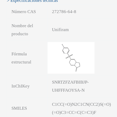
> Especificaciones técnicas
Número CAS
272786-64-8
Nombre del
Unifiram
producto
Fórmula
estructural
SNRTZFZAFBIBJP-
InChIKey
UHFFFAOYSA-N
C1CC(=O)N2C1CN(CC2)S(=O)
SMILES
(=O)C3=CC=C(C=C3)F