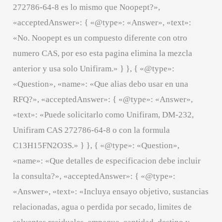
272786-64-8 es lo mismo que Noopept?»,
«acceptedAnswer»: { «@type»: «Answer», «text»:
«No. Noopept es un compuesto diferente con otro
numero CAS, por eso esta pagina elimina la mezcla
anterior y usa solo Unifiram.» } }, { «@type»:
«Question», «name»: «Que alias debo usar en una
RFQ?», «acceptedAnswer»: { «@type»: «Answer»,
«text»: «Puede solicitarlo como Unifiram, DM-232,
Unifiram CAS 272786-64-8 o con la formula
C13H15FN2O3S.» } }, { «@type»: «Question»,
«name»: «Que detalles de especificacion debe incluir
la consulta?», «acceptedAnswer»: { «@type»:
«Answer», «text»: «Incluya ensayo objetivo, sustancias
relacionadas, agua o perdida por secado, limites de