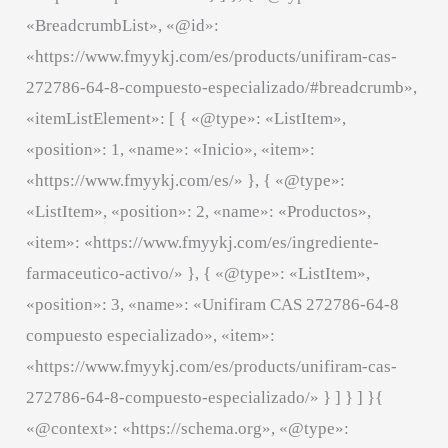
«BreadcrumbList», «@id»:
«https://www.fmyykj.com/es/products/unifiram-cas-
272786-64-8-compuesto-especializado/#breadcrumb»,
«itemListElement»: [ { «@type»: «ListItem»,
«position»: 1, «name»: «Inicio», «item»:
«https://www.fmyykj.com/es/» }, { «@type»:
«ListItem», «position»: 2, «name»: «Productos»,
«item»: «https://www.fmyykj.com/es/ingrediente-
farmaceutico-activo/» }, { «@type»: «ListItem»,
«position»: 3, «name»: «Unifiram CAS 272786-64-8
compuesto especializado», «item»:
«https://www.fmyykj.com/es/products/unifiram-cas-
272786-64-8-compuesto-especializado/» } ] } ] }{
«@context»: «https://schema.org», «@type»: