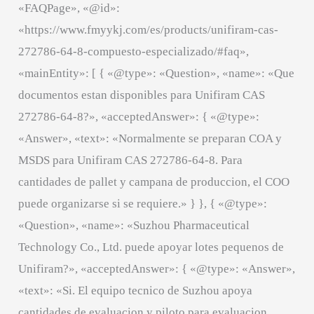
«FAQPage», «@id»:
«https://www.fmyykj.com/es/products/unifiram-cas-
272786-64-8-compuesto-especializado/#faq»,
«mainEntity»: [ { «@type»: «Question», «name»: «Que
documentos estan disponibles para Unifiram CAS
272786-64-8?», «acceptedAnswer»: { «@type»:
«Answer», «text»: «Normalmente se preparan COA y
MSDS para Unifiram CAS 272786-64-8. Para
cantidades de pallet y campana de produccion, el COO
puede organizarse si se requiere.» } }, { «@type»:
«Question», «name»: «Suzhou Pharmaceutical
Technology Co., Ltd. puede apoyar lotes pequenos de
Unifiram?», «acceptedAnswer»: { «@type»: «Answer»,
«text»: «Si. El equipo tecnico de Suzhou apoya
cantidades de evaluacion y piloto para evaluacion,