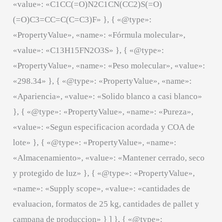
«value»: «C1CC(=O)N2C1CN(CC2)S(=O)
(=O)C3=CC=C(C=C3)F» }, { «@type»:
«PropertyValue», «name»: «Fórmula molecular»,
«value»: «C13H15FN2O3S» }, { «@type»:
«PropertyValue», «name»: «Peso molecular», «value»:
«298.34» }, { «@type»: «PropertyValue», «name»:
«Apariencia», «value»: «Solido blanco a casi blanco»
}, { «@type»: «PropertyValue», «name»: «Pureza»,
«value»: «Segun especificacion acordada y COA de
lote» }, { «@type»: «PropertyValue», «name»:
«Almacenamiento», «value»: «Mantener cerrado, seco
y protegido de luz» }, { «@type»: «PropertyValue»,
«name»: «Supply scope», «value»: «cantidades de
evaluacion, formatos de 25 kg, cantidades de pallet y
campana de produccion» } ] }, { «@type»: