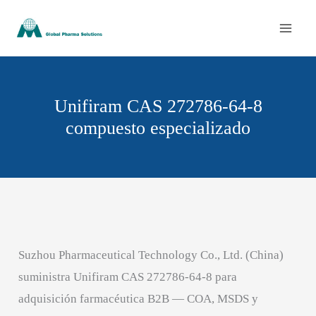
Ir
al
contenido
Unifiram CAS 272786-64-8
compuesto especializado
Suzhou Pharmaceutical Technology Co., Ltd. (China)
suministra Unifiram CAS 272786-64-8 para
adquisición farmacéutica B2B — COA, MSDS y