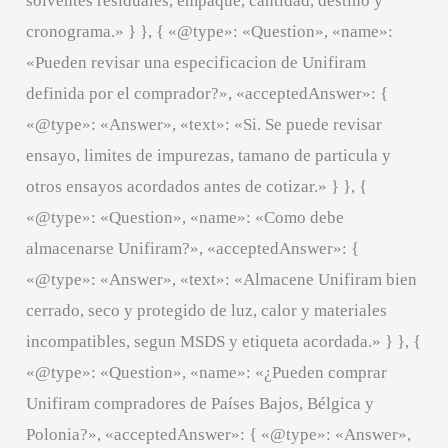
solventes residuales, empaque, cantidad, destino y
cronograma.» } }, { «@type»: «Question», «name»:
«Pueden revisar una especificacion de Unifiram
definida por el comprador?», «acceptedAnswer»: {
«@type»: «Answer», «text»: «Si. Se puede revisar
ensayo, limites de impurezas, tamano de particula y
otros ensayos acordados antes de cotizar.» } }, {
«@type»: «Question», «name»: «Como debe
almacenarse Unifiram?», «acceptedAnswer»: {
«@type»: «Answer», «text»: «Almacene Unifiram bien
cerrado, seco y protegido de luz, calor y materiales
incompatibles, segun MSDS y etiqueta acordada.» } }, {
«@type»: «Question», «name»: «¿Pueden comprar
Unifiram compradores de Países Bajos, Bélgica y
Polonia?», «acceptedAnswer»: { «@type»: «Answer»,