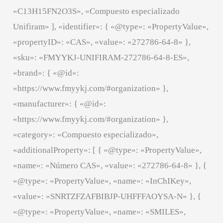
«C13H15FN2O3S», «Compuesto especializado
Unifiram» ], «identifier»: { «@type»: «PropertyValue»,
«propertyID»: «CAS», «value»: «272786-64-8» },
«sku»: «FMYYKJ-UNIFIRAM-272786-64-8-ES»,
«brand»: { «@id»:
«https://www.fmyykj.com/#organization» },
«manufacturer»: { «@id»:
«https://www.fmyykj.com/#organization» },
«category»: «Compuesto especializado»,
«additionalProperty»: [ { «@type»: «PropertyValue»,
«name»: «Número CAS», «value»: «272786-64-8» }, {
«@type»: «PropertyValue», «name»: «InChIKey»,
«value»: «SNRTZFZAFBIBJP-UHFFFAOYSA-N» }, {
«@type»: «PropertyValue», «name»: «SMILES»,