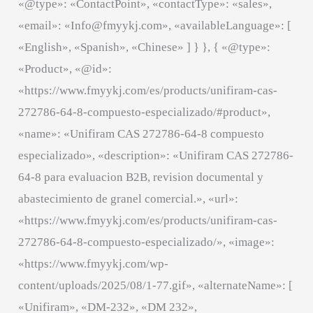
«@type»: «ContactPoint», «contactType»: «sales»,
«email»: «Info@fmyykj.com», «availableLanguage»: [
«English», «Spanish», «Chinese» ] } }, { «@type»:
«Product», «@id»:
«https://www.fmyykj.com/es/products/unifiram-cas-
272786-64-8-compuesto-especializado/#product»,
«name»: «Unifiram CAS 272786-64-8 compuesto
especializado», «description»: «Unifiram CAS 272786-
64-8 para evaluacion B2B, revision documental y
abastecimiento de granel comercial.», «url»:
«https://www.fmyykj.com/es/products/unifiram-cas-
272786-64-8-compuesto-especializado/», «image»:
«https://www.fmyykj.com/wp-
content/uploads/2025/08/1-77.gif», «alternateName»: [
«Unifiram», «DM-232», «DM 232»,