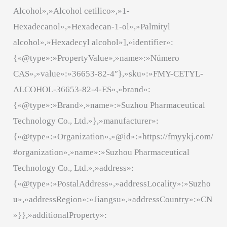
Alcohol»,»Alcohol cetilico»,»1-
Hexadecanol»,»Hexadecan-1-ol»,»Palmityl
alcohol»,»Hexadecyl alcohol»],»identifier»:
{«@type»:»PropertyValue»,»name»:»Número
CAS»,»value»:»36653-82-4″},»sku»:»FMY-CETYL-
ALCOHOL-36653-82-4-ES»,»brand»:
{«@type»:»Brand»,»name»:»Suzhou Pharmaceutical
Technology Co., Ltd.»},»manufacturer»:
{«@type»:»Organization»,»@id»:»https://fmyykj.com/
#organization»,»name»:»Suzhou Pharmaceutical
Technology Co., Ltd.»,»address»:
{«@type»:»PostalAddress»,»addressLocality»:»Suzho
u»,»addressRegion»:»Jiangsu»,»addressCountry»:»CN
»}},»additionalProperty»: