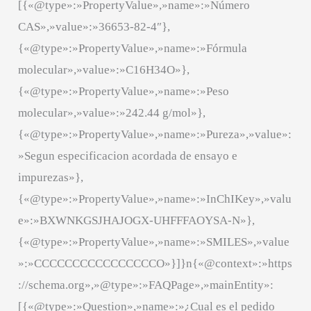
[{«@type»:»PropertyValue»,»name»:»Número
CAS»,»value»:»36653-82-4″},
{«@type»:»PropertyValue»,»name»:»Fórmula
molecular»,»value»:»C16H34O»},
{«@type»:»PropertyValue»,»name»:»Peso
molecular»,»value»:»242.44 g/mol»},
{«@type»:»PropertyValue»,»name»:»Pureza»,»value»:
»Segun especificacion acordada de ensayo e
impurezas»},
{«@type»:»PropertyValue»,»name»:»InChIKey»,»valu
e»:»BXWNKGSJHAJOGX-UHFFFAOYSA-N»},
{«@type»:»PropertyValue»,»name»:»SMILES»,»value
»:»CCCCCCCCCCCCCCCCO»}]}n{«@context»:»https
://schema.org»,»@type»:»FAQPage»,»mainEntity»:
[{«@type»:»Question»,»name»:»¿Cual es el pedido