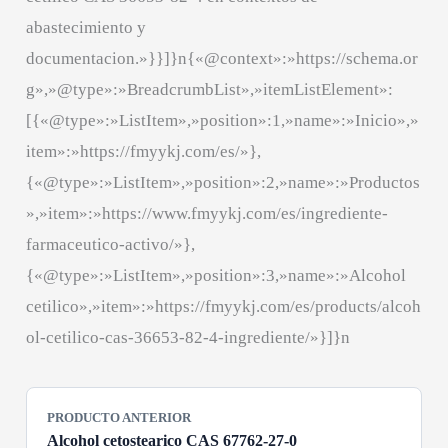
abastecimiento y
documentacion.»}}]}n{«@context»:»https://schema.or
g»,»@type»:»BreadcrumbList»,»itemListElement»:
[{«@type»:»ListItem»,»position»:1,»name»:»Inicio»,»
item»:»https://fmyykj.com/es/»},
{«@type»:»ListItem»,»position»:2,»name»:»Productos
»,»item»:»https://www.fmyykj.com/es/ingrediente-
farmaceutico-activo/»},
{«@type»:»ListItem»,»position»:3,»name»:»Alcohol
cetilico»,»item»:»https://fmyykj.com/es/products/alcoh
ol-cetilico-cas-36653-82-4-ingrediente/»}]}n
PRODUCTO ANTERIOR
Alcohol cetostearico CAS 67762-27-0