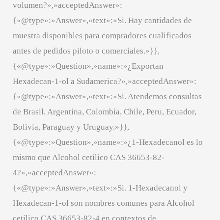
volumen?»,»acceptedAnswer»:
{«@type»:»Answer»,»text»:»Si. Hay cantidades de
muestra disponibles para compradores cualificados
antes de pedidos piloto o comerciales.»}},
{«@type»:»Question»,»name»:»¿Exportan
Hexadecan-1-ol a Sudamerica?»,»acceptedAnswer»:
{«@type»:»Answer»,»text»:»Si. Atendemos consultas
de Brasil, Argentina, Colombia, Chile, Peru, Ecuador,
Bolivia, Paraguay y Uruguay.»}},
{«@type»:»Question»,»name»:»¿1-Hexadecanol es lo
mismo que Alcohol cetilico CAS 36653-82-
4?»,»acceptedAnswer»:
{«@type»:»Answer»,»text»:»Si. 1-Hexadecanol y
Hexadecan-1-ol son nombres comunes para Alcohol
cetilico CAS 36653-82-4 en contextos de