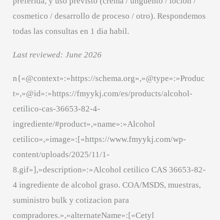
preferida, y uso previsto (crema / unguento / locion /
cosmetico / desarrollo de proceso / otro). Respondemos
todas las consultas en 1 dia habil.
Last reviewed: June 2026
n{«@context»:»https://schema.org»,»@type»:»Produc
t»,»@id»:»https://fmyykj.com/es/products/alcohol-
cetilico-cas-36653-82-4-
ingrediente/#product»,»name»:»Alcohol
cetilico»,»image»:[«https://www.fmyykj.com/wp-
content/uploads/2025/11/1-
8.gif»],»description»:»Alcohol cetilico CAS 36653-82-
4 ingrediente de alcohol graso. COA/MSDS, muestras,
suministro bulk y cotizacion para
compradores.»,»alternateName»:[«Cetyl