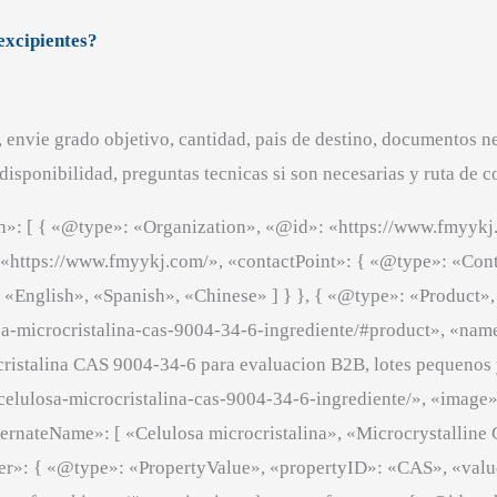
excipientes?
 envie grado objetivo, cantidad, pais de destino, documentos 
sponibilidad, preguntas tecnicas si son necesarias y ruta de 
h»: [ { «@type»: «Organization», «@id»: «https://www.fmyyk
: «https://www.fmyykj.com/», «contactPoint»: { «@type»: «Cont
«English», «Spanish», «Chinese» ] } }, { «@type»: «Product»
a-microcristalina-cas-9004-34-6-ingrediente/#product», «nam
cristalina CAS 9004-34-6 para evaluacion B2B, lotes pequenos 
celulosa-microcristalina-cas-9004-34-6-ingrediente/», «image
ternateName»: [ «Celulosa microcristalina», «Microcrystalline
tifier»: { «@type»: «PropertyValue», «propertyID»: «CAS», «