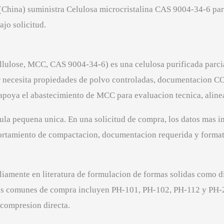
(China) suministra Celulosa microcristalina CAS 9004-34-6 p
jo solicitud.
Cellulose, MCC, CAS 9004-34-6) es una celulosa purificada par
r necesita propiedades de polvo controladas, documentacion 
apoya el abastecimiento de MCC para evaluacion tecnica, aline
la pequena unica. En una solicitud de compra, los datos mas im
ortamiento de compactacion, documentacion requerida y forma
liamente en literatura de formulacion de formas solidas como di
ados comunes de compra incluyen PH-101, PH-102, PH-112 y PH-2
compresion directa.