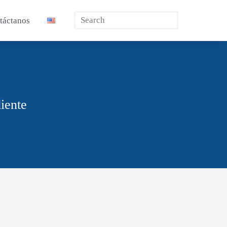
Buscar
táctanos
iente