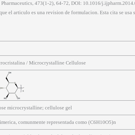
 of Pharmaceutics, 473(1-2), 64-72, DOI: 10.1016/j.ijpharm.201
e el articulo es una revision de formulacion. Esta cita se usa
rocristalina / Microcrystalline Cellulose
se microcrystalline; cellulose gel
limerica, comunmente representada como (C6H10O5)n