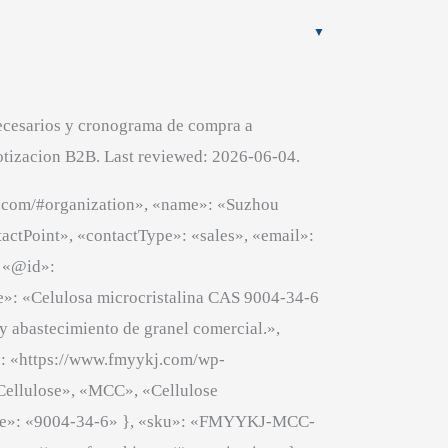
necesarios y cronograma de compra a
cotizacion B2B. Last reviewed: 2026-06-04.
j.com/#organization», «name»: «Suzhou
actPoint», «contactType»: «sales», «email»:
, «@id»:
e»: «Celulosa microcristalina CAS 9004-34-6
y abastecimiento de granel comercial.»,
»: «https://www.fmyykj.com/wp-
 Cellulose», «MCC», «Cellulose
value»: «9004-34-6» }, «sku»: «FMYYKJ-MCC-