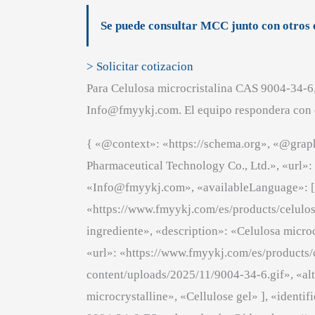
Se puede consultar MCC junto con otros 
> Solicitar cotizacion
Para Celulosa microcristalina CAS 9004-34-6,
Info@fmyykj.com. El equipo respondera con di
{ «@context»: «https://schema.org», «@grap
Pharmaceutical Technology Co., Ltd.», «url»
«Info@fmyykj.com», «availableLanguage»: [ 
«https://www.fmyykj.com/es/products/celulos
ingrediente», «description»: «Celulosa micro
«url»: «https://www.fmyykj.com/es/products/
content/uploads/2025/11/9004-34-6.gif», «al
microcrystalline», «Cellulose gel» ], «iden