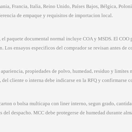
ia, Francia, Italia, Reino Unido, Países Bajos, Bélgica, Poloni
ferencia de empaque y requisitos de importacion local.
, el paquete documental normal incluye COA y MSDS. El COO p
. Los ensayos especificos del comprador se revisan antes de cot
d, apariencia, propiedades de polvo, humedad, residuo y limite
 del cliente o interna debe indicarse en la RFQ y confirmarse co
arton o bolsa multicapa con liner interno, segun grado, cantidad
es del despacho. MCC debe protegerse de humedad durante alma