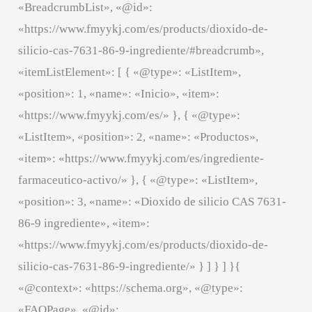
«BreadcrumbList», «@id»:
«https://www.fmyykj.com/es/products/dioxido-de-
silicio-cas-7631-86-9-ingrediente/#breadcrumb»,
«itemListElement»: [ { «@type»: «ListItem»,
«position»: 1, «name»: «Inicio», «item»:
«https://www.fmyykj.com/es/» }, { «@type»:
«ListItem», «position»: 2, «name»: «Productos»,
«item»: «https://www.fmyykj.com/es/ingrediente-
farmaceutico-activo/» }, { «@type»: «ListItem»,
«position»: 3, «name»: «Dioxido de silicio CAS 7631-
86-9 ingrediente», «item»:
«https://www.fmyykj.com/es/products/dioxido-de-
silicio-cas-7631-86-9-ingrediente/» } ] } ] }{
«@context»: «https://schema.org», «@type»:
«FAQPage», «@id»: