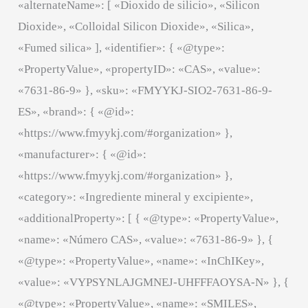
«alternateName»: [ «Dioxido de silicio», «Silicon
Dioxide», «Colloidal Silicon Dioxide», «Silica»,
«Fumed silica» ], «identifier»: { «@type»:
«PropertyValue», «propertyID»: «CAS», «value»:
«7631-86-9» }, «sku»: «FMYYKJ-SIO2-7631-86-9-
ES», «brand»: { «@id»:
«https://www.fmyykj.com/#organization» },
«manufacturer»: { «@id»:
«https://www.fmyykj.com/#organization» },
«category»: «Ingrediente mineral y excipiente»,
«additionalProperty»: [ { «@type»: «PropertyValue»,
«name»: «Número CAS», «value»: «7631-86-9» }, {
«@type»: «PropertyValue», «name»: «InChIKey»,
«value»: «VYPSYNLAJGMNEJ-UHFFFAOYSA-N» }, {
«@type»: «PropertyValue», «name»: «SMILES»,