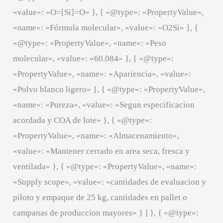
«value»: «O=[Si]=O» }, { «@type»: «PropertyValue»,
«name»: «Fórmula molecular», «value»: «O2Si» }, {
«@type»: «PropertyValue», «name»: «Peso
molecular», «value»: «60.084» }, { «@type»:
«PropertyValue», «name»: «Apariencia», «value»:
«Polvo blanco ligero» }, { «@type»: «PropertyValue»,
«name»: «Pureza», «value»: «Segun especificacion
acordada y COA de lote» }, { «@type»:
«PropertyValue», «name»: «Almacenamiento»,
«value»: «Mantener cerrado en area seca, fresca y
ventilada» }, { «@type»: «PropertyValue», «name»:
«Supply scope», «value»: «cantidades de evaluacion y
piloto y empaque de 25 kg, cantidades en pallet o
campanas de produccion mayores» } ] }, { «@type»: