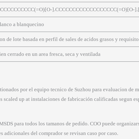
CCCCCCCCC(=O)[O-].CCCCCCCCCCCCCCCCCC(=O)[O-].
blanco a blanquecino
on de lote basada en perfil de sales de acidos grasos y requisit
en cerrado en un area fresca, seca y ventilada
stionados por el equipo tecnico de Suzhou para evaluacion de m
is scaled up at instalaciones de fabricación calificadas segun e
MSDS para todos los tamanos de pedido. COO puede organizars
es adicionales del comprador se revisan caso por caso.