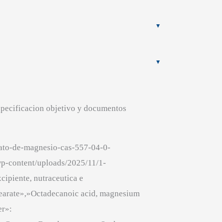
specificacion objetivo y documentos
ato-de-magnesio-cas-557-04-0-
p-content/uploads/2025/11/1-
ipiente, nutraceutica e
earate»,»Octadecanoic acid, magnesium
er»: