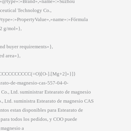
:{«@type»:»Brand»,»name»:»Suzhou
eutical Technology Co.,
@type»:»PropertyValue»,»name»:»Fórmula
2 g/mol»},
and buyer requirements»},
ed area»},
CCCCCCCCCC(=O)[O-].[Mg+2]»}]}
rato-de-magnesio-cas-557-04-0-
., Ltd. suministrar Estearato de magnesio
 Ltd. suministra Estearato de magnesio CAS
os estan disponibles para Estearato de
ara todos los pedidos, y COO puede
 magnesio a