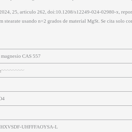
024, 25, articulo 262, doi:10.1208/s12249-024-02980-x, repor
m stearate usando n=2 grados de material MgSt. Se cita solo c
e magnesio CAS 557
O4
HXVSDF-UHFFFAOYSA-L