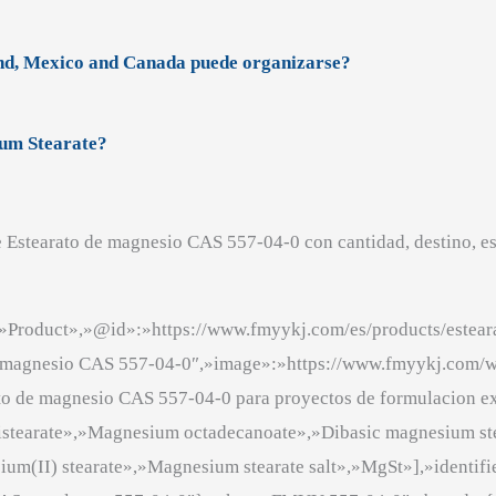
nd, Mexico and Canada puede organizarse?
ium Stearate?
e Estearato de magnesio CAS 557-04-0 con cantidad, destino, e
»Product»,»@id»:»https://www.fmyykj.com/es/products/estear
e magnesio CAS 557-04-0″,»image»:»https://www.fmyykj.com/w
to de magnesio CAS 557-04-0 para proyectos de formulacion exc
istearate»,»Magnesium octadecanoate»,»Dibasic magnesium st
ium(II) stearate»,»Magnesium stearate salt»,»MgSt»],»identifi