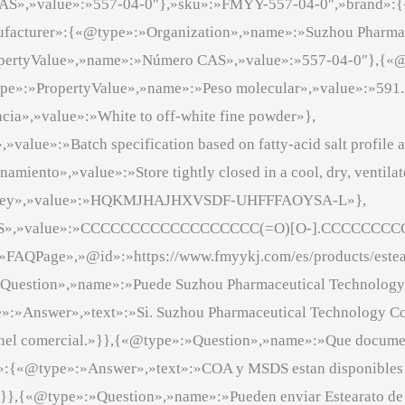
CAS»,»value»:»557-04-0″},»sku»:»FMYY-557-04-0″,»brand»
nufacturer»:{«@type»:»Organization»,»name»:»Suzhou Pharmac
ropertyValue»,»name»:»Número CAS»,»value»:»557-04-0″},{«
»:»PropertyValue»,»name»:»Peso molecular»,»value»:»591.
ia»,»value»:»White to off-white fine powder»},
alue»:»Batch specification based on fatty-acid salt profile 
ento»,»value»:»Store tightly closed in a cool, dry, ventilat
hIKey»,»value»:»HQKMJHAJHXVSDF-UHFFFAOYSA-L»},
ILES»,»value»:»CCCCCCCCCCCCCCCCCC(=O)[O-].CCCCCCCC
»FAQPage»,»@id»:»https://www.fmyykj.com/es/products/estea
Question»,»name»:»Puede Suzhou Pharmaceutical Technology Co
»Answer»,»text»:»Si. Suzhou Pharmaceutical Technology Co.,
anel comercial.»}},{«@type»:»Question»,»name»:»Que document
{«@type»:»Answer»,»text»:»COA y MSDS estan disponibles p
.»}},{«@type»:»Question»,»name»:»Pueden enviar Estearato de