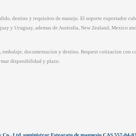
ido, destino y requisitos de manejo. El soporte exportador cub
raguay y Uruguay, ademas de Australia, New Zealand, Mexico an
n, embalaje, documentacion y destino. Request cotizacion con c
rmar disponibilidad y plazo.
 Co., Ltd. suministrar Estearato de magnesio CAS 557-04-0