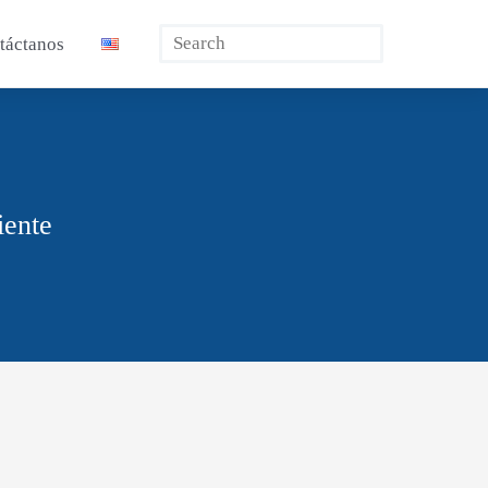
Buscar
táctanos
iente