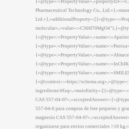
{«@type»:»PropertyValue»,»propertyID»:»
Pharmaceutical Technology Co., Ltd.»},»ma
Ltd.»},»additionalProperty»:[{«@type»:»P
molecular»,»value»:»C36H70MgO4″},{«@type
{«@type»:»PropertyValue»,»name»:»Aparienc
{«@type»:»PropertyValue»,»name»:»Pureza»,»v
{«@type»:»PropertyValue»,»name»:»Almacenami
{«@type»:»PropertyValue»,»name»:»InC
{«@type»:»PropertyValue»,»name»:»SM
{«@context»:»https://schema.org»,»@type»:
ingrediente/#faq»,»mainEntity»:[{«@type»:»
CAS 557-04-0?»,»acceptedAnswer»:{«@type»:
557-04-0 para compras de lote pequeno y gr
magnesio CAS 557-04-0?»,»acceptedAnswer»:
organizarse para envios comerciales >10 kg