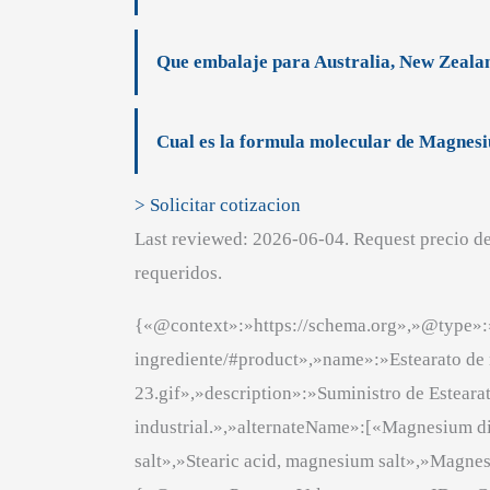
Que embalaje para Australia, New Zeala
Cual es la formula molecular de Magnes
> Solicitar cotizacion
Last reviewed: 2026-06-04. Request precio d
requeridos.
{«@context»:»https://schema.org»,»@type»:
ingrediente/#product»,»name»:»Estearato d
23.gif»,»description»:»Suministro de Esteara
industrial.»,»alternateName»:[«Magnesium d
salt»,»Stearic acid, magnesium salt»,»Magnes