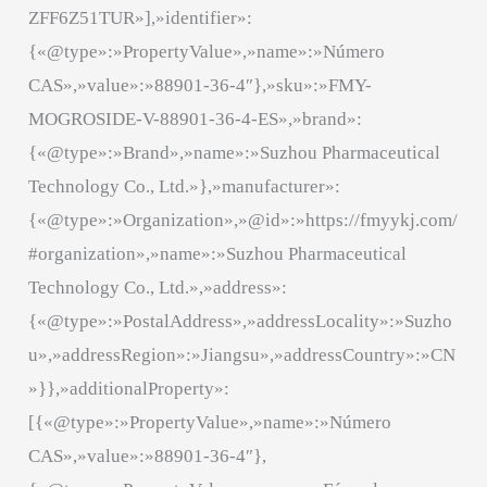
ZFF6Z51TUR»],»identifier»:
{«@type»:»PropertyValue»,»name»:»Número
CAS»,»value»:»88901-36-4″},»sku»:»FMY-
MOGROSIDE-V-88901-36-4-ES»,»brand»:
{«@type»:»Brand»,»name»:»Suzhou Pharmaceutical
Technology Co., Ltd.»},»manufacturer»:
{«@type»:»Organization»,»@id»:»https://fmyykj.com/
#organization»,»name»:»Suzhou Pharmaceutical
Technology Co., Ltd.»,»address»:
{«@type»:»PostalAddress»,»addressLocality»:»Suzho
u»,»addressRegion»:»Jiangsu»,»addressCountry»:»CN
»}},»additionalProperty»:
[{«@type»:»PropertyValue»,»name»:»Número
CAS»,»value»:»88901-36-4″},