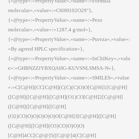
{«@type»:»PropertyValue»,»name»:»Fórmula
molecular»,»value»:»C60H102O29″},
{«@type»:»PropertyValue»,»name»:»Peso
molecular»,»value»:»1287.4 g/mol»},
{«@type»:»PropertyValue»,»name»:»Pureza»,»value»:
»By agreed HPLC specification»},
{«@type»:»PropertyValue»,»name»:»InChIKey»,»valu
e»:»GHBNZZJYBXQAHG-KUVSNLSMSA-N»},
{«@type»:»PropertyValue»,»name»:»SMILES»,»value
»:»C[C@H](CC[C@H](C(C)(C)O)O[C@H]1[C@@H]
([C@H]([C@@H]([C@H](O1)CO[C@H]2[C@@H]
([C@H]([C@@H]([C@H]
(O2)CO)O)O)O)O)O)O[C@H]3[C@@H]([C@H]
([C@@H]([C@H](O3)CO)O)O)O)
[C@H]4CC[C@@]5([C@@]4(C[C@H]