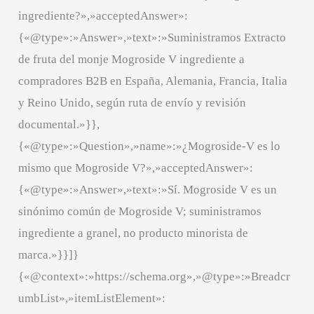
ingrediente?»,»acceptedAnswer»:
{«@type»:»Answer»,»text»:»Suministramos Extracto
de fruta del monje Mogroside V ingrediente a
compradores B2B en España, Alemania, Francia, Italia
y Reino Unido, según ruta de envío y revisión
documental.»}},
{«@type»:»Question»,»name»:»¿Mogroside-V es lo
mismo que Mogroside V?»,»acceptedAnswer»:
{«@type»:»Answer»,»text»:»Sí. Mogroside V es un
sinónimo común de Mogroside V; suministramos
ingrediente a granel, no producto minorista de
marca.»}}]}
{«@context»:»https://schema.org»,»@type»:»Breadcr
umbList»,»itemListElement»: