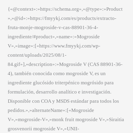
{«@context»:»https://schema.org»,»@type»:»Product
»,»@id»:»https://fmyykj.com/es/products/extracto-
fruta-monje-mogroside-v-cas-88901-36-4-
ingrediente/#product»,»name»:»Mogroside
V»,»image»:[«https://www.fmyykj.com/wp-
content/uploads/2025/08/1-
84.gif»],»description»:»Mogroside V (CAS 88901-36-
4), también conocida como mogroside V, es un
ingrediente glucósido triterpénico mogrósido para
formulación, desarrollo analítico e investigación.
Disponible con COA y MSDS estándar para todos los
pedidos.»,»alternateName»:[«Mogroside
V»,»mogroside-V»,»monk fruit mogroside V»,»Siraitia
grosvenorii mogroside V»,»UNII-