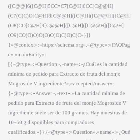
([C@@]6([C@H]5CC=C7[C@H]6CC[C@@H]
(C7(C)C)O[C@H]8[C@@H]([C@H]([C@@H]([C@H]
(O8)CO[C@H]9[C@@H]([C@H]([C@@H]([C@H]
(O9)CO)O)O)O)O)O)O)C)O)C)C»}]}
{«@context»:»https://schema.org»,»@type»:»FAQPag
e»,»mainEntity»:
[{«@type»:»Question»,»name»:»¿Cuál es la cantidad
mínima de pedido para Extracto de fruta del monje
Mogroside V ingrediente?»,»acceptedAnswer»:
{«@type»:»Answer»,»text»:»La cantidad mínima de
pedido para Extracto de fruta del monje Mogroside V
ingrediente suele ser de 100 gramos. Hay muestras de
10–50 g disponibles para compradores
cualificados.»}},{«@type»:»Question»,»name»:»¿Qué