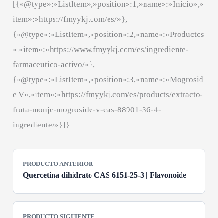
[{«@type»:»ListItem»,»position»:1,»name»:»Inicio»,»
item»:»https://fmyykj.com/es/»},
{«@type»:»ListItem»,»position»:2,»name»:»Productos
»,»item»:»https://www.fmyykj.com/es/ingrediente-
farmaceutico-activo/»},
{«@type»:»ListItem»,»position»:3,»name»:»Mogrosid
e V»,»item»:»https://fmyykj.com/es/products/extracto-
fruta-monje-mogroside-v-cas-88901-36-4-
ingrediente/»}]}
PRODUCTO ANTERIOR
Quercetina dihidrato CAS 6151-25-3 | Flavonoide
PRODUCTO SIGUIENTE