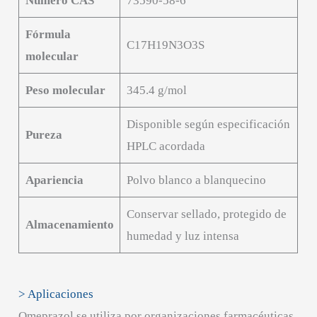
Número CAS
73590-58-6
Fórmula
C17H19N3O3S
molecular
Peso molecular
345.4 g/mol
Disponible según especificación
Pureza
HPLC acordada
Apariencia
Polvo blanco a blanquecino
Conservar sellado, protegido de
Almacenamiento
humedad y luz intensa
> Aplicaciones
Omeprazol se utiliza por organizaciones farmacéuticas