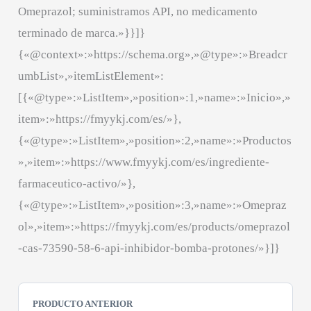
Omeprazol; suministramos API, no medicamento
terminado de marca.»}}]}
{«@context»:»https://schema.org»,»@type»:»Breadcr
umbList»,»itemListElement»:
[{«@type»:»ListItem»,»position»:1,»name»:»Inicio»,»
item»:»https://fmyykj.com/es/»},
{«@type»:»ListItem»,»position»:2,»name»:»Productos
»,»item»:»https://www.fmyykj.com/es/ingrediente-
farmaceutico-activo/»},
{«@type»:»ListItem»,»position»:3,»name»:»Omepraz
ol»,»item»:»https://fmyykj.com/es/products/omeprazol
-cas-73590-58-6-api-inhibidor-bomba-protones/»}]}
PRODUCTO ANTERIOR