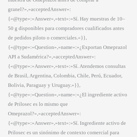
granel?»,»acceptedAnswer»:
{«@type»:»Answer»,»text»:»Sí. Hay muestras de 10–
50 g disponibles para compradores cualificados antes
de pedidos piloto o comerciales.»}},
{«@type»:»Question»,»name»:»¿Exportan Omeprazol
API a Sudamérica?»,»acceptedAnswer»:
{«@type»:»Answer»,»text»:»Sí. Atendemos consultas
de Brasil, Argentina, Colombia, Chile, Perú, Ecuador,
Bolivia, Paraguay y Uruguay.»}},
{«@type»:»Question»,»name»:»¿El ingrediente activo
de Prilosec es lo mismo que
Omeprazol?»,»acceptedAnswer»:
{«@type»:»Answer»,»text»:»Sí. Ingrediente activo de
Prilosec es un sinónimo de contexto comercial para