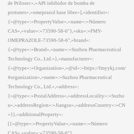
de Prilosec»,»API inhibidor de bomba de
protones»,»omeprazol base libre»],»identifier»:
{«@type»:»PropertyValue»,»name»:»Número
CAS»,»value»:»73590-58-6″},»sku»:»FMY-
OMEPRAZOLE-73590-58-6″,»brand»:
{«@type»:»Brand»,»name»:»Suzhou Pharmaceutical
Technology Co., Ltd.»},»manufacturer»:
{«@type»:»Organization»,»@id»:»https://fmyykj.com/
#organization»,»name»:»Suzhou Pharmaceutical
Technology Co., Ltd.»,»address»:
{«@type»:»PostalAddress»,»addressLocality»:»Suzho
u»,»addressRegion»:»Jiangsu»,»addressCountry»:»CN
»}},»additionalProperty»:
[{«@type»:»PropertyValue»,»name»:»Número
CAS»,»value»:»73590-58-6″},