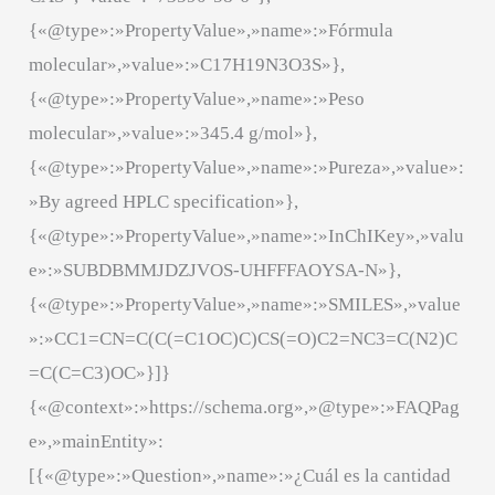
{«@type»:»PropertyValue»,»name»:»Fórmula
molecular»,»value»:»C17H19N3O3S»},
{«@type»:»PropertyValue»,»name»:»Peso
molecular»,»value»:»345.4 g/mol»},
{«@type»:»PropertyValue»,»name»:»Pureza»,»value»:
»By agreed HPLC specification»},
{«@type»:»PropertyValue»,»name»:»InChIKey»,»valu
e»:»SUBDBMMJDZJVOS-UHFFFAOYSA-N»},
{«@type»:»PropertyValue»,»name»:»SMILES»,»value
»:»CC1=CN=C(C(=C1OC)C)CS(=O)C2=NC3=C(N2)C
=C(C=C3)OC»}]}
{«@context»:»https://schema.org»,»@type»:»FAQPag
e»,»mainEntity»:
[{«@type»:»Question»,»name»:»¿Cuál es la cantidad