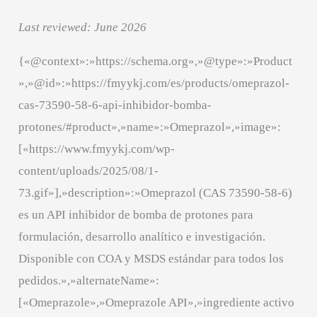
Last reviewed: June 2026
{«@context»:»https://schema.org»,»@type»:»Product
»,»@id»:»https://fmyykj.com/es/products/omeprazol-
cas-73590-58-6-api-inhibidor-bomba-
protones/#product»,»name»:»Omeprazol»,»image»:
[«https://www.fmyykj.com/wp-
content/uploads/2025/08/1-
73.gif»],»description»:»Omeprazol (CAS 73590-58-6)
es un API inhibidor de bomba de protones para
formulación, desarrollo analítico e investigación.
Disponible con COA y MSDS estándar para todos los
pedidos.»,»alternateName»:
[«Omeprazole»,»Omeprazole API»,»ingrediente activo