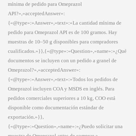
mínima de pedido para Omeprazol
API?»,»acceptedAnswer»:
{«@type»:»Answer»,»text»:»La cantidad mínima de
pedido para Omeprazol API es de 100 gramos. Hay
muestras de 10–50 g disponibles para compradores
cualificados.»}},{«@type»:»Question»,»name»:»¿Qué
documentos se incluyen con un pedido a granel de
Omeprazol?»,»acceptedAnswer»:
{«@type»:»Answer»,»text»:»Todos los pedidos de
Omeprazol incluyen COA y MSDS en inglés. Para
pedidos comerciales superiores a 10 kg, COO está
disponible como documentación estándar de
exportación.»}},
{«@type»:»Question»,»name»:»¿Puedo solicitar una
muestra de Omeprazol antes de comprar a