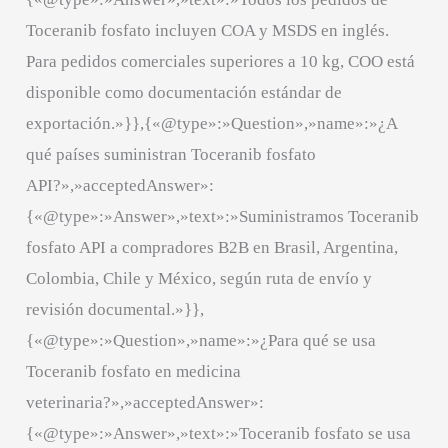
Toceranib fosfato incluyen COA y MSDS en inglés.
Para pedidos comerciales superiores a 10 kg, COO está
disponible como documentación estándar de
exportación.»}},{«@type»:»Question»,»name»:»¿A
qué países suministran Toceranib fosfato
API?»,»acceptedAnswer»:
{«@type»:»Answer»,»text»:»Suministramos Toceranib
fosfato API a compradores B2B en Brasil, Argentina,
Colombia, Chile y México, según ruta de envío y
revisión documental.»}},
{«@type»:»Question»,»name»:»¿Para qué se usa
Toceranib fosfato en medicina
veterinaria?»,»acceptedAnswer»:
{«@type»:»Answer»,»text»:»Toceranib fosfato se usa