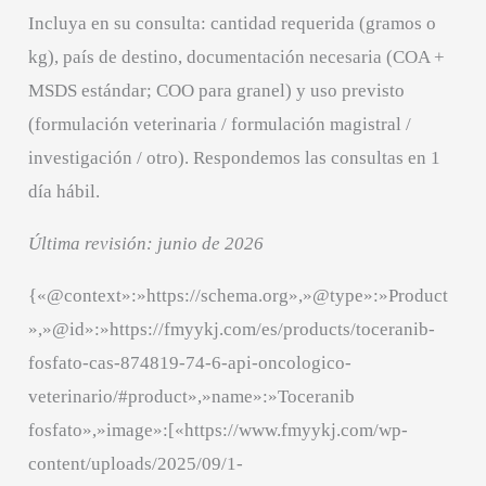
Incluya en su consulta: cantidad requerida (gramos o
kg), país de destino, documentación necesaria (COA +
MSDS estándar; COO para granel) y uso previsto
(formulación veterinaria / formulación magistral /
investigación / otro). Respondemos las consultas en 1
día hábil.
Última revisión: junio de 2026
{«@context»:»https://schema.org»,»@type»:»Product
»,»@id»:»https://fmyykj.com/es/products/toceranib-
fosfato-cas-874819-74-6-api-oncologico-
veterinario/#product»,»name»:»Toceranib
fosfato»,»image»:[«https://www.fmyykj.com/wp-
content/uploads/2025/09/1-