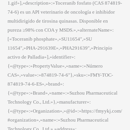
1.gif»],»description»:»Toceranib fosfato (CAS 874819-
74-6) es un API veterinario de oncología e inhibidor
multidirigido de tirosina quinasas. Disponible en
pureza ≥98% con COA y MSDS.»,»alternateName»:
[«Toceranib phosphate»,»SU11654″,»SU
11654″,»PHA-291639E»,»PHA291639″,»Principio
activo de Palladia»],»identifier»:
{«@type»:»PropertyValue»,»name»:»Número
CAS»,»value»:»874819-74-6″},»sku»:»FMY-TOC-
874819-74-6-ES»,»brand»:
{«@type»:»Brand»,»name»:»Suzhou Pharmaceutical
Technology Co., Ltd.»},»manufacturer»:
{«@type»:»Organization»,»@id»:»https://fmyykj.com/
#organization»,»name»:»Suzhou Pharmaceutical
Technology Co., Ltd.»,»address»: