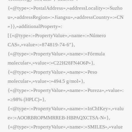
{«@type»:»PostalAddress»,»addressLocality»:»Suzho
u»,»addressRegion»:»Jiangsu»,»addressCountry»:»CN
»}},»additionalProperty»:
[{«@type»:»PropertyValue»,»name»:»Número
CAS»,»value»:»874819-74-6″},
{«@type»:»PropertyValue»,»name»:»Fórmula
molecular»,»value»:»C22H28FN4O6P»},
{«@type»:»PropertyValue»,»name»:»Peso
molecular»,»value»:»494.5 g/mol»},
{«@type»:»PropertyValue»,»name»:»Pureza»,»value»:
»≥98% (HPLC)»},
{«@type»:»PropertyValue»,»name»:»InChIKey»,»valu
e»:»AOORBROPMMRREB-HBPAQXCTSA-N»},
{«@type»:»PropertyValue»,»name»:»SMILES»,»value