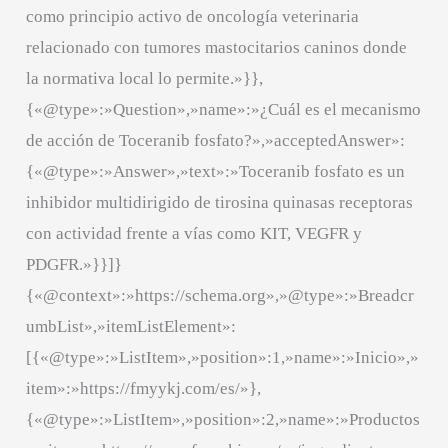
como principio activo de oncología veterinaria
relacionado con tumores mastocitarios caninos donde
la normativa local lo permite.»}},
{«@type»:»Question»,»name»:»¿Cuál es el mecanismo
de acción de Toceranib fosfato?»,»acceptedAnswer»:
{«@type»:»Answer»,»text»:»Toceranib fosfato es un
inhibidor multidirigido de tirosina quinasas receptoras
con actividad frente a vías como KIT, VEGFR y
PDGFR.»}}]}
{«@context»:»https://schema.org»,»@type»:»Breadcr
umbList»,»itemListElement»:
[{«@type»:»ListItem»,»position»:1,»name»:»Inicio»,»
item»:»https://fmyykj.com/es/»},
{«@type»:»ListItem»,»position»:2,»name»:»Productos