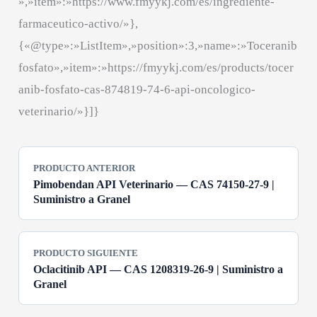
»,»item»:»https://www.fmyykj.com/es/ingrediente-
farmaceutico-activo/»},
{«@type»:»ListItem»,»position»:3,»name»:»Toceranib
fosfato»,»item»:»https://fmyykj.com/es/products/tocer
anib-fosfato-cas-874819-74-6-api-oncologico-
veterinario/»}]}
PRODUCTO ANTERIOR
Pimobendan API Veterinario — CAS 74150-27-9 |
Suministro a Granel
PRODUCTO SIGUIENTE
Oclacitinib API — CAS 1208319-26-9 | Suministro a
Granel