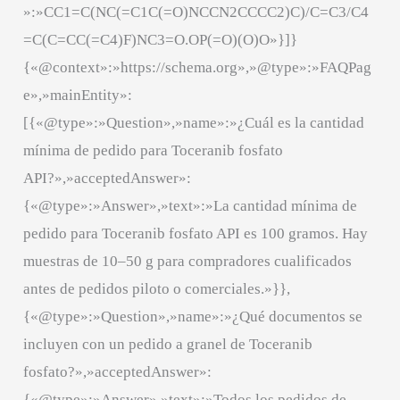
»:»CC1=C(NC(=C1C(=O)NCCN2CCCC2)C)/C=C3/C4
=C(C=CC(=C4)F)NC3=O.OP(=O)(O)O»}]}
{«@context»:»https://schema.org»,»@type»:»FAQPag
e»,»mainEntity»:
[{«@type»:»Question»,»name»:»¿Cuál es la cantidad
mínima de pedido para Toceranib fosfato
API?»,»acceptedAnswer»:
{«@type»:»Answer»,»text»:»La cantidad mínima de
pedido para Toceranib fosfato API es 100 gramos. Hay
muestras de 10–50 g para compradores cualificados
antes de pedidos piloto o comerciales.»}},
{«@type»:»Question»,»name»:»¿Qué documentos se
incluyen con un pedido a granel de Toceranib
fosfato?»,»acceptedAnswer»:
{«@type»:»Answer»,»text»:»Todos los pedidos de