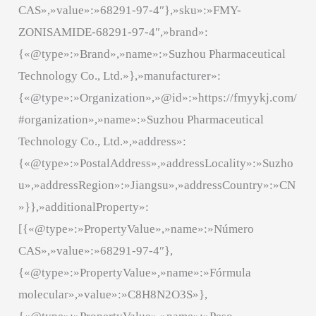
CAS»,»value»:»68291-97-4″},»sku»:»FMY-
ZONISAMIDE-68291-97-4″,»brand»:
{«@type»:»Brand»,»name»:»Suzhou Pharmaceutical
Technology Co., Ltd.»},»manufacturer»:
{«@type»:»Organization»,»@id»:»https://fmyykj.com/
#organization»,»name»:»Suzhou Pharmaceutical
Technology Co., Ltd.»,»address»:
{«@type»:»PostalAddress»,»addressLocality»:»Suzho
u»,»addressRegion»:»Jiangsu»,»addressCountry»:»CN
»}},»additionalProperty»:
[{«@type»:»PropertyValue»,»name»:»Número
CAS»,»value»:»68291-97-4″},
{«@type»:»PropertyValue»,»name»:»Fórmula
molecular»,»value»:»C8H8N2O3S»},