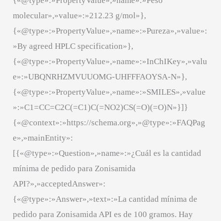
{«@type»:»PropertyValue»,»name»:»Peso
molecular»,»value»:»212.23 g/mol»},
{«@type»:»PropertyValue»,»name»:»Pureza»,»value»:
»By agreed HPLC specification»},
{«@type»:»PropertyValue»,»name»:»InChIKey»,»valu
e»:»UBQNRHZMVUUOMG-UHFFFAOYSA-N»},
{«@type»:»PropertyValue»,»name»:»SMILES»,»value
»:»C1=CC=C2C(=C1)C(=NO2)CS(=O)(=O)N»}]}
{«@context»:»https://schema.org»,»@type»:»FAQPag
e»,»mainEntity»:
[{«@type»:»Question»,»name»:»¿Cuál es la cantidad
mínima de pedido para Zonisamida
API?»,»acceptedAnswer»:
{«@type»:»Answer»,»text»:»La cantidad mínima de
pedido para Zonisamida API es de 100 gramos. Hay