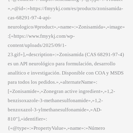
»,»@id»:»https://fmyykj.com/es/products/zonisamida-
cas-68291-97-4-api-
neurologico/#product»,»name»:»Zonisamida»,»image»
:[«https://www.fmyykj.com/wp-
content/uploads/2025/09/1-
23.gif»],»description»:»Zonisamida (CAS 68291-97-4)
es un API neurológico para formulación, desarrollo
analítico e investigación. Disponible con COA y MSDS
para todos los pedidos.»,»alternateName»:
[«Zonisamide»,»Zonegran active ingredient»,»1,2-
benzisoxazole-3-methanesulfonamide»,»1,2-
benzoxazol-3-ylmethanesulfonamide»,»AD-
810″],»identifier»:
{«@type»:»PropertyValue»,»name»:»Número