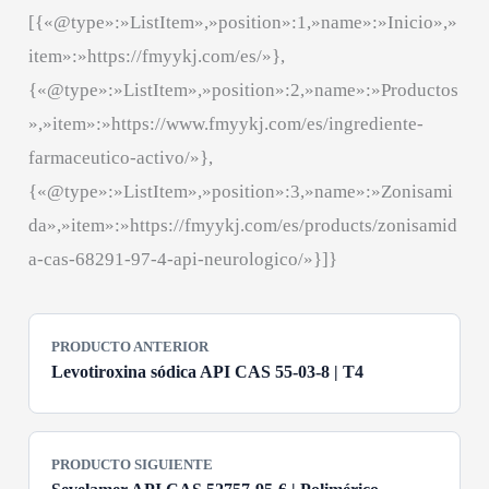
[{«@type»:»ListItem»,»position»:1,»name»:»Inicio»,»
item»:»https://fmyykj.com/es/»},
{«@type»:»ListItem»,»position»:2,»name»:»Productos
»,»item»:»https://www.fmyykj.com/es/ingrediente-
farmaceutico-activo/»},
{«@type»:»ListItem»,»position»:3,»name»:»Zonisami
da»,»item»:»https://fmyykj.com/es/products/zonisamid
a-cas-68291-97-4-api-neurologico/»}]}
PRODUCTO ANTERIOR
Levotiroxina sódica API CAS 55-03-8 | T4
PRODUCTO SIGUIENTE