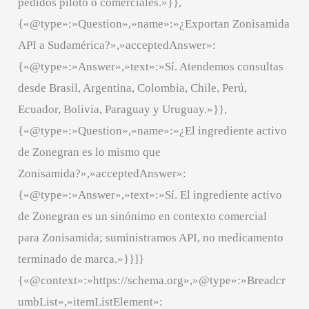
pedidos piloto o comerciales.»}},
{«@type»:»Question»,»name»:»¿Exportan Zonisamida
API a Sudamérica?»,»acceptedAnswer»:
{«@type»:»Answer»,»text»:»Sí. Atendemos consultas
desde Brasil, Argentina, Colombia, Chile, Perú,
Ecuador, Bolivia, Paraguay y Uruguay.»}},
{«@type»:»Question»,»name»:»¿El ingrediente activo
de Zonegran es lo mismo que
Zonisamida?»,»acceptedAnswer»:
{«@type»:»Answer»,»text»:»Sí. El ingrediente activo
de Zonegran es un sinónimo en contexto comercial
para Zonisamida; suministramos API, no medicamento
terminado de marca.»}}]}
{«@context»:»https://schema.org»,»@type»:»Breadcr
umbList»,»itemListElement»: