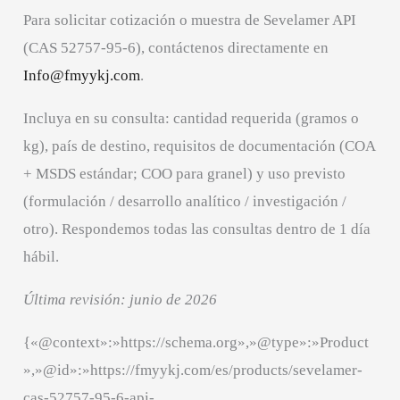
Para solicitar cotización o muestra de Sevelamer API
(CAS 52757-95-6), contáctenos directamente en
Info@fmyykj.com
.
Incluya en su consulta: cantidad requerida (gramos o
kg), país de destino, requisitos de documentación (COA
+ MSDS estándar; COO para granel) y uso previsto
(formulación / desarrollo analítico / investigación /
otro). Respondemos todas las consultas dentro de 1 día
hábil.
Última revisión: junio de 2026
{«@context»:»https://schema.org»,»@type»:»Product
»,»@id»:»https://fmyykj.com/es/products/sevelamer-
cas-52757-95-6-api-