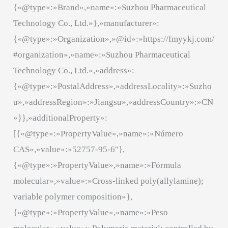
{«@type»:»Brand»,»name»:»Suzhou Pharmaceutical
Technology Co., Ltd.»},»manufacturer»:
{«@type»:»Organization»,»@id»:»https://fmyykj.com/
#organization»,»name»:»Suzhou Pharmaceutical
Technology Co., Ltd.»,»address»:
{«@type»:»PostalAddress»,»addressLocality»:»Suzho
u»,»addressRegion»:»Jiangsu»,»addressCountry»:»CN
»}},»additionalProperty»:
[{«@type»:»PropertyValue»,»name»:»Número
CAS»,»value»:»52757-95-6″},
{«@type»:»PropertyValue»,»name»:»Fórmula
molecular»,»value»:»Cross-linked poly(allylamine);
variable polymer composition»},
{«@type»:»PropertyValue»,»name»:»Peso