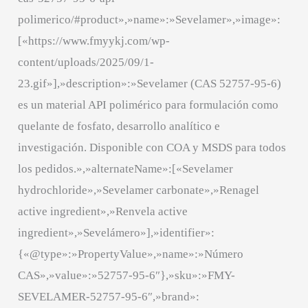
polimerico/#product»,»name»:»Sevelamer»,»image»:
[«https://www.fmyykj.com/wp-
content/uploads/2025/09/1-
23.gif»],»description»:»Sevelamer (CAS 52757-95-6)
es un material API polimérico para formulación como
quelante de fosfato, desarrollo analítico e
investigación. Disponible con COA y MSDS para todos
los pedidos.»,»alternateName»:[«Sevelamer
hydrochloride»,»Sevelamer carbonate»,»Renagel
active ingredient»,»Renvela active
ingredient»,»Sevelámero»],»identifier»:
{«@type»:»PropertyValue»,»name»:»Número
CAS»,»value»:»52757-95-6″},»sku»:»FMY-
SEVELAMER-52757-95-6″,»brand»: