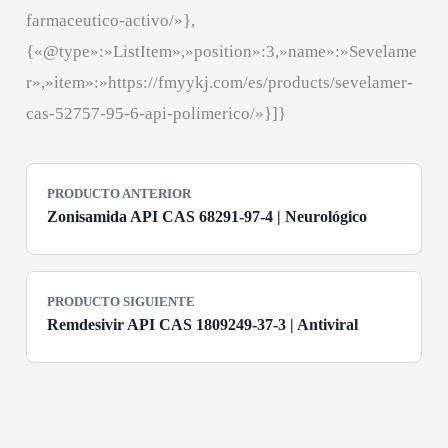
farmaceutico-activo/»},
{«@type»:»ListItem»,»position»:3,»name»:»Sevelame
r»,»item»:»https://fmyykj.com/es/products/sevelamer-
cas-52757-95-6-api-polimerico/»}]}
PRODUCTO ANTERIOR
Zonisamida API CAS 68291-97-4 | Neurológico
PRODUCTO SIGUIENTE
Remdesivir API CAS 1809249-37-3 | Antiviral