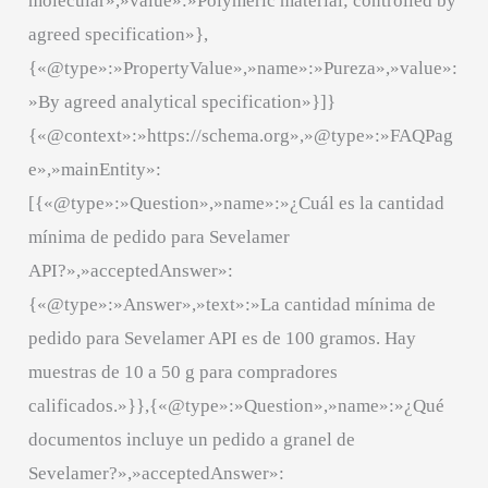
molecular»,»value»:»Polymeric material; controlled by
agreed specification»},
{«@type»:»PropertyValue»,»name»:»Pureza»,»value»:
»By agreed analytical specification»}]}
{«@context»:»https://schema.org»,»@type»:»FAQPag
e»,»mainEntity»:
[{«@type»:»Question»,»name»:»¿Cuál es la cantidad
mínima de pedido para Sevelamer
API?»,»acceptedAnswer»:
{«@type»:»Answer»,»text»:»La cantidad mínima de
pedido para Sevelamer API es de 100 gramos. Hay
muestras de 10 a 50 g para compradores
calificados.»}},{«@type»:»Question»,»name»:»¿Qué
documentos incluye un pedido a granel de
Sevelamer?»,»acceptedAnswer»: