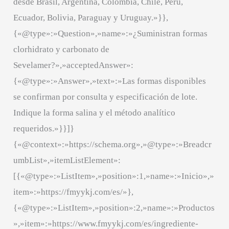
desde Brasil, Argentina, Colombia, Chile, Perú,
Ecuador, Bolivia, Paraguay y Uruguay.»}},
{«@type»:»Question»,»name»:»¿Suministran formas
clorhidrato y carbonato de
Sevelamer?»,»acceptedAnswer»:
{«@type»:»Answer»,»text»:»Las formas disponibles
se confirman por consulta y especificación de lote.
Indique la forma salina y el método analítico
requeridos.»}}]}
{«@context»:»https://schema.org»,»@type»:»Breadcr
umbList»,»itemListElement»:
[{«@type»:»ListItem»,»position»:1,»name»:»Inicio»,»
item»:»https://fmyykj.com/es/»},
{«@type»:»ListItem»,»position»:2,»name»:»Productos
»,»item»:»https://www.fmyykj.com/es/ingrediente-