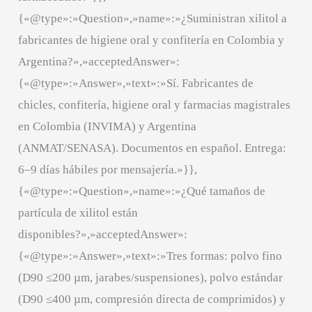
{«@type»:»Question»,»name»:»¿Suministran xilitol a
fabricantes de higiene oral y confitería en Colombia y
Argentina?»,»acceptedAnswer»:
{«@type»:»Answer»,»text»:»Sí. Fabricantes de
chicles, confitería, higiene oral y farmacias magistrales
en Colombia (INVIMA) y Argentina
(ANMAT/SENASA). Documentos en español. Entrega:
6–9 días hábiles por mensajería.»}},
{«@type»:»Question»,»name»:»¿Qué tamaños de
partícula de xilitol están
disponibles?»,»acceptedAnswer»:
{«@type»:»Answer»,»text»:»Tres formas: polvo fino
(D90 ≤200 µm, jarabes/suspensiones), polvo estándar
(D90 ≤400 µm, compresión directa de comprimidos) y