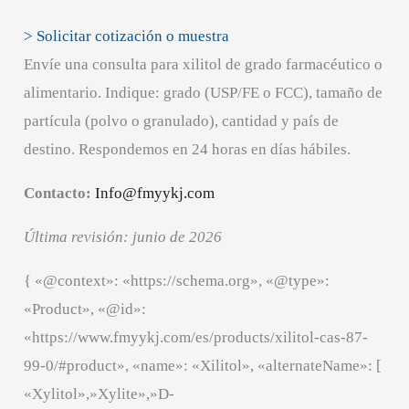
> Solicitar cotización o muestra
Envíe una consulta para xilitol de grado farmacéutico o
alimentario. Indique: grado (USP/FE o FCC), tamaño de
partícula (polvo o granulado), cantidad y país de
destino. Respondemos en 24 horas en días hábiles.
Contacto:
Info@fmyykj.com
Última revisión: junio de 2026
{ «@context»: «https://schema.org», «@type»:
«Product», «@id»:
«https://www.fmyykj.com/es/products/xilitol-cas-87-
99-0/#product», «name»: «Xilitol», «alternateName»: [
«Xylitol»,»Xylite»,»D-