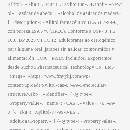
Xilitol»,»Klinit»,»Eutrit»,»Xylitolum»,»Kannit»,»Newt
ol», «azúcar de abedul»,»alcohol de azúcar de madera»
], «description»: «Xilitol farmacéutico (CAS 87-99-0)
con pureza ≥99,5 % (HPLC). Conforme a USP 43, FE
10.0, BP 2023 y FCC 12. Edulcorante no cariogénico
para higiene oral, jarabes sin azúcar, comprimidos y
alimentación. COA + MSDS incluidos. Exportamos
desde Suzhou Pharmaceutical Technology Co., Ltd.»,
«image»: «https://www.fmyykj.com/wp-
content/uploads/xylitol-cas-87-99-0-molecular-
structure.webp», «identifier»: {«@type»:
«PropertyValue», «name»: «CAS», «value»: «87-99-
0»}, «sku»: «Xylitol-87-99-0-ES»,
«additionalProperty»: [ {«@type»: «PropertyValue»,