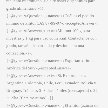
recuento microbiano. Halal/Kosher disponibles para
grado alimentario.»}},
{«@type»:»Question»,»name»:»¿Cuál es el pedido
mínimo de xilitol CAS 87-99-0?»,»acceptedAnswer»:
{«@type»:»Answer»,»text»:»Mínimo 100 g para
muestras y 1 kg para uso comercial. Contáctenos con
grado, tamaño de partícula y destino para una
cotización.»}},
{«@type»:»Question»,»name»:»¿Exportan xilitol a
América del Sur?»,»acceptedAnswer»:
{«@type»:»Answer»,»text»:»Sí. Exportamos a
Argentina, Colombia, Chile, Perú, Ecuador, Bolivia y
Uruguay. Tránsito: 5–8 días hábiles (mensajería) o 22–
30 días (flete marítimo).»}},
{«@type»:»Question»,»name»:»¿El xilitol (azúcar de