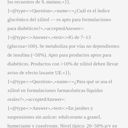
los recuentos de S. mutans.»}},
{«@type»:»Question»,»name»:»¿Cuál es el índice
glucémico del xilitol — es apto para formulaciones
para diabéticos?»,»acceptedAnswer»:
{«@type»:»Answer»,»text»:»IG de 7–13
(glucosa=100). Se metaboliza por vías no dependientes
de insulina (~50%). Apto para productos aptos para
diabéticos. Productos con >10% de xilitol deben llevar
aviso de efecto laxante UE.»}},
{«@type»:»Question»,»name»:»¿Para qué se usa el
xilitol en formulaciones farmacéuticas líquidas
orales?»,»acceptedAnswer»:
{«@type»:»Answer»,»text»:»En jarabes y
suspensiones sin azúcar: edulcorante a granel,
humectante y cosolvente. Nivel típico: 20–50% p/v en