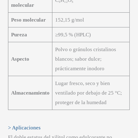
C₅H₁₂O₅
molecular
Peso molecular
152,15 g/mol
Pureza
≥99,5 % (HPLC)
Polvo o gránulos cristalinos
Aspecto
blancos; sabor dulce;
prácticamente inodoro
Lugar fresco, seco y bien
Almacenamiento
ventilado por debajo de 25 °C;
proteger de la humedad
> Aplicaciones
El doble estatus del xilitol como edulcorante no