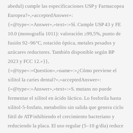
abedul) cumple las especificaciones USP y Farmacopea
Europea?»,»acceptedAnswer»:
{«@type»:»Answer»,»text»:»Sí. Cumple USP 43 y FE
10.0 (monografía 1011): valoración ≥99,5%, punto de
fusión 92–96°C, rotación óptica, metales pesados y
azúcares reductores. También disponible según BP
2023 y FCC 12.»}},
{«@type»:»Question»,»name»:»¿Cómo previene el
xilitol la caries dental?»,»acceptedAnswer»:
{«@type»:»Answer»,»text»:»S. mutans no puede
fermentar el xilitol en ácido láctico. Lo fosforila hasta
xilitol-5-fosfato, metabolito sin salida que genera ciclo
fútil de ATP inhibiendo el crecimiento bacteriano y
reduciendo la placa. El uso regular (5–10 g/día) reduce