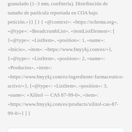
granulado (1–3 mm, confitería). Distribución de
tamaño de partícula reportada en COA bajo
petición.»}} ] } { «@context»: «https://schema.org»,
«@type»: «BreadcrumbList», «itemListElement»: [
{«@type»: «ListItem», «position»: 1, «name»:
«Inicio», «item»: «https://www.fmyykj.com/es/»},
{«@type»: «ListItem», «position»: 2, «name»:
«Productos», «item»:
«https://www.fmyykj.com/es/ingrediente-farmaceutico-
activo/»}, {«@type»: «ListItem», «position»: 3,
«name»: «Xilitol — CAS 87-99-0», «item»:
«https://www.fmyykj.com/es/products/xilitol-cas-87-
99-0/»} ] }