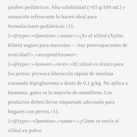
jarabes pediátricos. Alta solubilidad (>65 g/100 mL) y
sensación refrescante lo hacen ideal para
formulaciones pediátricas.»}},
{«@type»:»Question»,»name»:»¿Es el xilitol (Xylite,
Klinit) seguro para mascotas — hay preocupaciones de
toxicidad?»,»acceptedAnswer»:
{«@type»:»Answer»,»text»:»El xilitol es tóxico para
los perros: provoca liberación rápida de insulina
causando hipoglucemia a dosis de 0,1 g/kg. No aplica a
humanos, gatos ni la mayoría de mamíferos. Los
productos deben llevar etiquetado adecuado para
hogares con perros.»}},
{«@type»:»Question»,»name»:»¿Cómo se envía el
xilitol en polvo