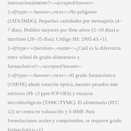
internacionalmente?»,»acceptedAnswer»:
{«@type»:»Answer»,»text»:»No peligroso
(IATA/IMDG). Pequeñas cantidades por mensajería (4–
7 días). Pedidos mayores por flete aéreo (5–10 días) o
marítimo (20–35 días). Código HS: 2905.43.»}},
{«@type»:»Question»,»name»:»¿Cuál es la diferencia
entre xilitol de grado alimentario y
farmacéutico?»,»acceptedAnswer»:
{«@type»:»Answer»,»text»:»El grado farmacéutico
(USP/FE) añade rotación óptica, metales pesados más
estrictos (Pb ≤5 ppm ICP-OES) y ensayos
microbiológicos (TAMC/TYMC). El alimentario (FCC
12) se centra en valoración y 5-HMF. Para
formulaciones orales y comprimidos, se requiere grado
farmacéutico.»}},