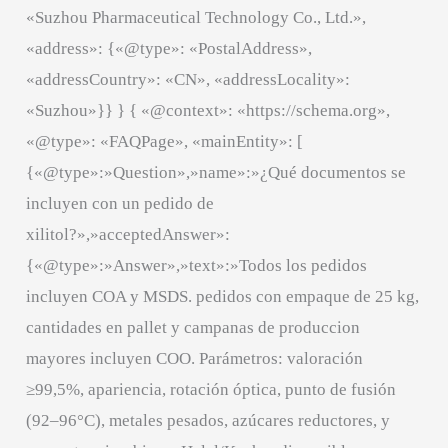
«Suzhou Pharmaceutical Technology Co., Ltd.»,
«address»: {«@type»: «PostalAddress»,
«addressCountry»: «CN», «addressLocality»:
«Suzhou»}} } { «@context»: «https://schema.org»,
«@type»: «FAQPage», «mainEntity»: [
{«@type»:»Question»,»name»:»¿Qué documentos se
incluyen con un pedido de
xilitol?»,»acceptedAnswer»:
{«@type»:»Answer»,»text»:»Todos los pedidos
incluyen COA y MSDS. pedidos con empaque de 25 kg,
cantidades en pallet y campanas de produccion
mayores incluyen COO. Parámetros: valoración
≥99,5%, apariencia, rotación óptica, punto de fusión
(92–96°C), metales pesados, azúcares reductores, y