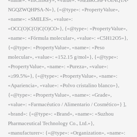
«name»: «InChIKey», «value»: «HEBKCHPVOIAQTA-
NGQZWQHPSA-N»}, {«@type»: «PropertyValue»,
«name»: «SMILES», «value»:
«OCC(O)C(O)C(O)CO»}, {«@type»: «PropertyValue»,
«name»: «Fórmula molecular», «value»: «C5H12O5»},
{«@type»: «PropertyValue», «name»: «Peso
molecular», «value»: «152.15 g/mol»}, {«@type»:
«PropertyValue», «name»: «Pureza», «value»:
«≥99.5%»}, {«@type»: «PropertyValue», «name»:
«Apariencia», «value»: «Polvo cristalino blanco»},
{«@type»: «PropertyValue», «name»: «Grade»,
«value»: «Farmacéutico / Alimentario / Cosmético»} ],
«brand»: {«@type»: «Brand», «name»: «Suzhou
Pharmaceutical Technology Co., Ltd.»},
«manufacturer»: {«@type»: «Organization», «name»: