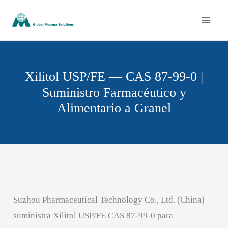
Ir
al
contenido
Xilitol USP/FE — CAS 87-99-0 |
Suministro Farmacéutico y
Alimentario a Granel
Suzhou Pharmaceutical Technology Co., Ltd. (China)
suministra Xilitol USP/FE CAS 87-99-0 para